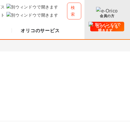
ビス
検
索
イト
会員の方
ログインする
オリコのサービス