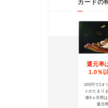
カードの
還元率
1.0％
100円で1
トがたまり
後6ヵ月間
還元