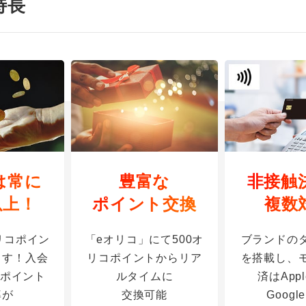
特長
は常に
豊富な
非接触
以上！
ポイント交換
複数
オリコポイン
「eオリコ」にて500オ
ブランドの
ます！入会
リコポイントからリア
を搭載し、
はポイント
ルタイムに
済はApple
率が
交換可能
Google