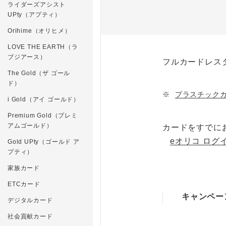
ライダーズアシスト
UPty（アプティ）
Orihime（オリヒメ）
LOVE THE EARTH（ラ
ブジアース）
フルカードレス
The Gold（ザ ゴール
ド）
※
プラスチック
i Gold（アイ ゴールド）
Premium Gold（プレミ
アムゴールド）
カードをすでに
eオリコ ログ
Gold UPty（ゴールド ア
プティ）
家族カード
ETCカード
キャンペー
デジタルカード
社会貢献カード