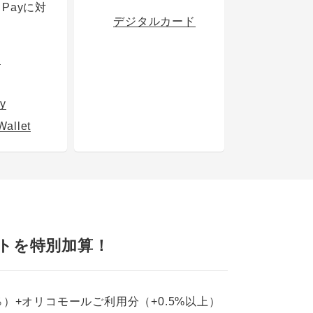
g Payに対
デジタルカード
！
済
y
allet
ントを特別加算！
）+オリコモールご利用分（+0.5%以上）