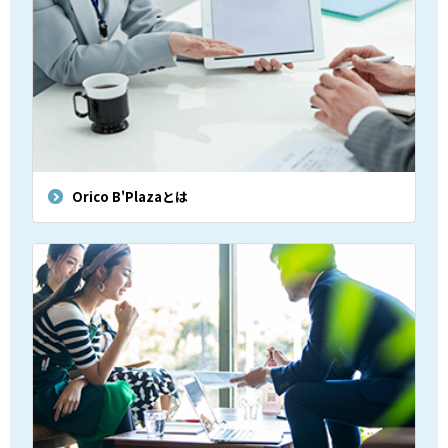
Orico B'Plazaとは