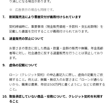
り消しになる場合があります。
※
広告表示の場合も同様です。
7.
割賦販売法により書面交付が義務付けられています
契約締結時に、重要事項（現金販売価格・手数料・支払総額等）を
記載した書面を交付することが義務付けられております。
8.
過量販売の禁止について
お客さまの意志に反した商品・数量・金額の販売や無職、年金高齢
者等に対し、社会通念に反する過量販売を行うことは禁止しており
ます。
9.
虚偽の記載について
ローン（クレジット契約）の申込書記入に際し、虚偽の記載をご依
頼すること。例えば、無職・無収入のお客さまに「ローンが通らな
いから、職業は農業、年収は500万円と書くように」などと依頼する
こと。
10.
取扱承認していない商品・役務について、クレジット契約を利用す
ること