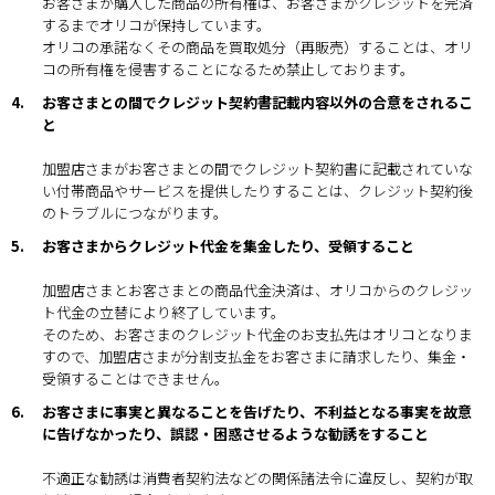
お客さまが購入した商品の所有権は、お客さまがクレジットを完済
するまでオリコが保持しています。
オリコの承諾なくその商品を買取処分（再販売）することは、オリ
コの所有権を侵害することになるため禁止しております。
4.
お客さまとの間でクレジット契約書記載内容以外の合意をされるこ
と
加盟店さまがお客さまとの間でクレジット契約書に記載されていな
い付帯商品やサービスを提供したりすることは、クレジット契約後
のトラブルにつながります。
5.
お客さまからクレジット代金を集金したり、受領すること
加盟店さまとお客さまとの商品代金決済は、オリコからのクレジッ
ト代金の立替により終了しています。
そのため、お客さまのクレジット代金のお支払先はオリコとなりま
すので、加盟店さまが分割支払金をお客さまに請求したり、集金・
受領することはできません。
6.
お客さまに事実と異なることを告げたり、不利益となる事実を故意
に告げなかったり、誤認・困惑させるような勧誘をすること
不適正な勧誘は消費者契約法などの関係諸法令に違反し、契約が取