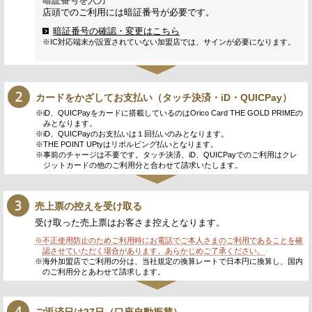
暗証番号を入力
店頭でのご利用には暗証番号が必要です。
暗証番号の確認・変更はこちら
※IC対応端末が設置されていない加盟店では、サインが必要になります。
カードをかざしてお支払い（タッチ決済・iD・QUICPay）
※iD、QUICPayをカードに搭載しているのはOrico Card THE GOLD PRIMEの
みとなります。
※iD、QUICPayのお支払いは１回払いのみとなります。
※THE POINT UPtyはリボルビング払いとなります。
※事前のチャージは不要です。タッチ決済、iD、QUICPayでのご利用はクレ
ジットカードの他のご利用分と合わせて請求いたします。
売上票の控えを受け取る
受け取った売上票はお客さま控えとなります。
※不正使用防止のためご利用時にお電話でご本人さまのご利用であることを確
認させていただく場合があります。あらかじめご了承ください。
※海外加盟店でご利用の分は、当社規定の換算レートで日本円に換算し、国内
のご利用分とあわせて請求します。