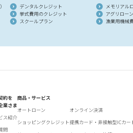
）
デンタルクレジット
メモリアル
挙式費用のクレジット
アグリロー
スクールプラン
漁業用機械
契約を
商品・サービス
企業さま
オートローン
オンライン決済
ビス紹介
ショッピングクレジット
提携カード・非接触型ICカー
質問