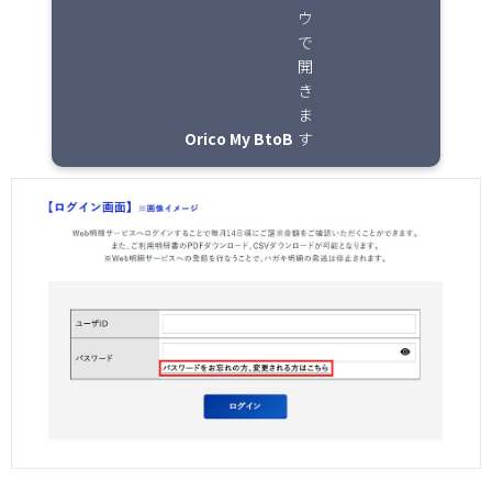
Orico My BtoB