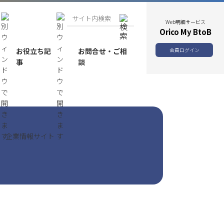
Web明細サービス
Orico My BtoB
お役立ち記
お問合せ・ご相
会員ログイン
事
談
企業情報サイト