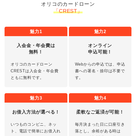
オリコのカードローン
「CREST」
魅力1
魅力2
入会金・年会費は
オンライン
無料！
申込可能！
オリコのカードローン
Webからの申込では、申込
CRESTは入会金・年会費
書への署名・捺印は不要で
ともに無料です。
す。
魅力3
魅力4
お借入方法が選べる！
柔軟なご返済が可能！
いつものコンビニ、ネッ
毎月決まった日に口座引き
ト、電話で簡単にお借入れ
落とし。余裕がある時は