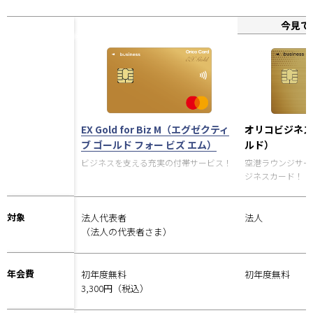
今見て
EX Gold for Biz M（エグゼクティ
オリコビジネス
ブ ゴールド フォー ビズ エム）
ルド）
ビジネスを支える充実の付帯サービス！
空港ラウンジサー
ジネスカード！！
対象
法人代表者
法人
（法人の代表者さま）
年会費
初年度無料
初年度無料
3,300円（税込）