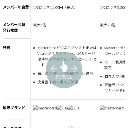
メンバー年会費
1枚につき1,100円（税込）
1枚につき3,30
メンバー会員
最大3名
最大20名
発行枚数
特長
Mastercardビジネスアシストまたは
Masterca
Visaビジネスオファー、JCBカード
ゴールドビジ
優待特典付帯のビジネスゴールドカ
カード利用者
ード
設定
毎月のご利用が明細書で一目瞭然
個々人の利用
決算書不要で手続き簡単
空港ラウンジ
グガードを付
国際ブランド