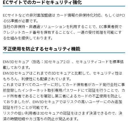
ECサイトでのカードセキュリティ強化
ECサイトなどの非対面加盟店は カード情報の非保持化対応、もしくはPCI
-DSS準拠が必要です。
当社の非保持・非通過ソリューションを利用することで、EC事業者側で
クレジットカード番号を保有することなく、一連の受付処理を可能にす
る仕組みを提供しております。
不正使用を防止するセキュリティ機能
EMV3Dセキュア（別名：3Dセキュア2.0）、セキュリティコードを標準搭
載しております。
EMV3Dセキュアはこれまでの3Dセキュアと比較して、セキュリティ性は
もちろん、利便性にも配慮されています。
これまではすべてのユーザーに対してカード保有者がカード発行会社に事
前登録したインターネット取引専用パスワードにて認証を行うことで、カ
ード所有者であることを確認し第三者によるカードの不正使用を防止し
ておりましたが、EMV3Dセキュアではリスクの高いユーザーにのみ追加
認証を行うことが可能です。
リスクの低い利用者は3Dセキュアの認証をはさまず決済できるので、決
済の時間短縮やカゴ落ちの防止が見込めます。