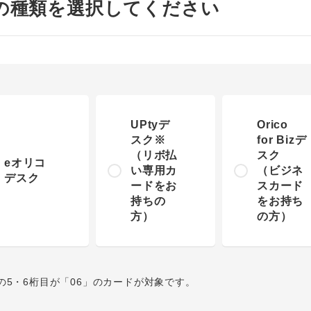
の種類を選択してください
UPtyデ
Orico
スク※
for Bizデ
（リボ払
スク
eオリコ
い専用カ
（ビジネ
デスク
ードをお
スカード
持ちの
をお持ち
方）
の方）
の5・6桁目が「06」のカードが対象です。