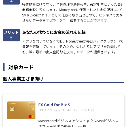
4
経費精算だけでなく、予算管理や決算報告、確定申告といった会計
業務全般に役立ちます。Moneytreeに保管されたお金の記録は、C
SVやExcelファイルとして任意に取り出せるので、ビジネスで欠か
せないデータをすばやく入手・編集することができます。
あなたの代わりにお金の流れを記録
メリット
5
アプリを開いていなくても、Moneytreeは毎日バックグラウンドで
情報を更新しています。そのため、久しぶりにアプリを起動して
も、常に最新の出入金記録を反映したデータが提供されます。
対象カード
個人事業主さま向け
EX Gold for Biz S
（エグゼクティブ ゴールドフォービズ エス）
MastercardビジネスアシストまたはVisaビジネス
オファー付帯の頼もしい一枚！