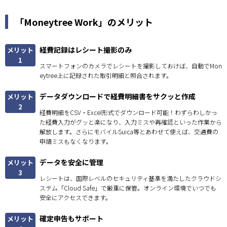
「Moneytree Work」のメリット
経費記録はレシート撮影のみ
メリット
1
スマートフォンのカメラでレシートを撮影しておけば、自動でMon
eytree上に記録された取引明細と照合されます。
データダウンロードで経費明細書をサクッと作成
メリット
2
経費明細をCSV・Excel形式でダウンロード可能！わずらわしかっ
た経費入力がグッと楽になり、入力ミスや再確認といった作業から
解放します。さらにモバイルSuica等とあわせて使えば、交通費の
申請ミスもなくなります。
データを安全に管理
メリット
3
レシートは、国際レベルのセキュリティ基準を満たしたクラウドシ
ステム「Cloud Safe」で厳重に保管。オンライン環境でいつでも
安全にアクセスできます。
確定申告もサポート
メリット