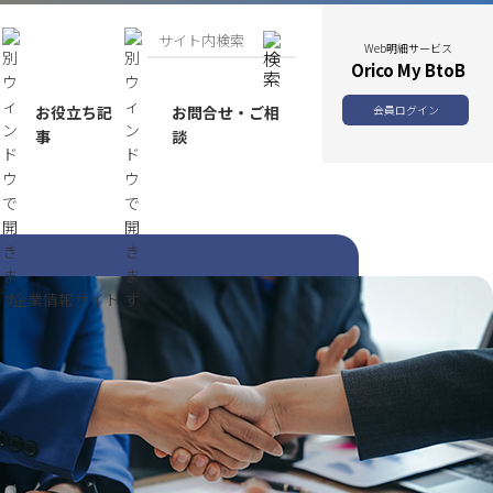
Web明細サービス
Orico My BtoB
お役立ち記
お問合せ・ご相
会員ログイン
事
談
企業情報サイト