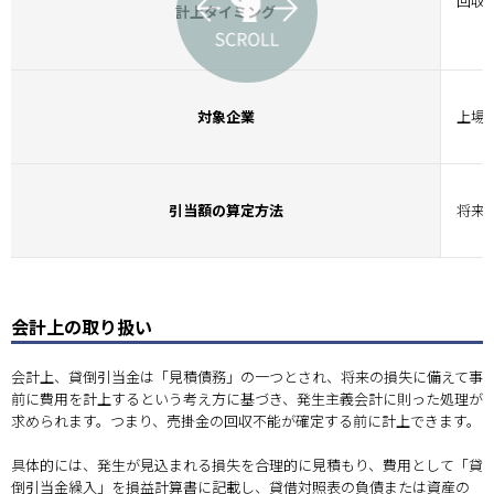
回収
計上タイミング
対象企業
上場
引当額の算定方法
将来
会計上の取り扱い
会計上、貸倒引当金は「見積債務」の一つとされ、将来の損失に備えて事
前に費用を計上するという考え方に基づき、発生主義会計に則った処理が
求められます。つまり、売掛金の回収不能が確定する前に計上できます。
具体的には、発生が見込まれる損失を合理的に見積もり、費用として「貸
倒引当金繰入」を損益計算書に記載し、貸借対照表の負債または資産の