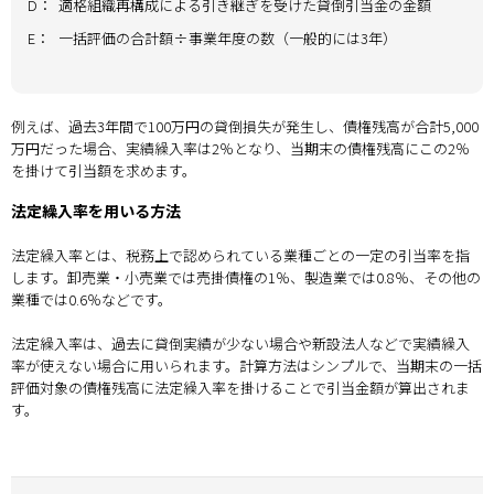
D：
適格組織再構成による引き継ぎを受けた貸倒引当金の金額
E：
一括評価の合計額÷事業年度の数（一般的には3年）
例えば、過去3年間で100万円の貸倒損失が発生し、債権残高が合計5,000
万円だった場合、実績繰入率は2％となり、当期末の債権残高にこの2％
を掛けて引当額を求めます。
法定繰入率を用いる方法
法定繰入率とは、税務上で認められている業種ごとの一定の引当率を指
します。卸売業・小売業では売掛債権の1％、製造業では0.8％、その他の
業種では0.6％などです。
法定繰入率は、過去に貸倒実績が少ない場合や新設法人などで実績繰入
率が使えない場合に用いられます。計算方法はシンプルで、当期末の一括
評価対象の債権残高に法定繰入率を掛けることで引当金額が算出されま
す。