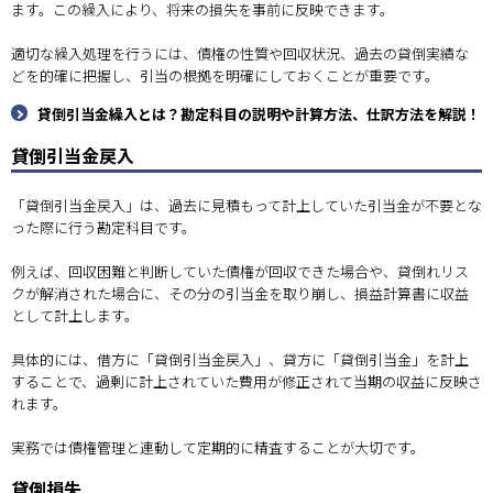
ます。この繰入により、将来の損失を事前に反映できます。
適切な繰入処理を行うには、債権の性質や回収状況、過去の貸倒実績な
どを的確に把握し、引当の根拠を明確にしておくことが重要です。
貸倒引当金繰入とは？勘定科目の説明や計算方法、仕訳方法を解説！
貸倒引当金戻入
「貸倒引当金戻入」は、過去に見積もって計上していた引当金が不要とな
った際に行う勘定科目です。
例えば、回収困難と判断していた債権が回収できた場合や、貸倒れリス
クが解消された場合に、その分の引当金を取り崩し、損益計算書に収益
として計上します。
具体的には、借方に「貸倒引当金戻入」、貸方に「貸倒引当金」を計上
することで、過剰に計上されていた費用が修正されて当期の収益に反映さ
れます。
実務では債権管理と連動して定期的に精査することが大切です。
貸倒損失