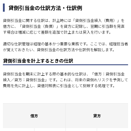
貸倒引当金の仕訳方法・仕訳例
貸倒引当金に関する仕訳は、計上時には「貸倒引当金繰入（費用）」を
借方に、「貸倒引当金（負債）」を貸方に記録し、翌期に引当額を見直
す場合は増減に応じて差額を追加で計上または戻入を行います。
適切な仕訳管理は経理の基本かつ重要な業務です。ここでは、経理担当者
が覚えておきたい、貸倒引当金の仕訳方法や仕訳例を解説します。
貸倒引当金を計上するときの仕訳
貸倒引当金を期末に計上する際の基本的な仕訳は、「借方：貸倒引当金
繰入／貸方：貸倒引当金」です。これは、将来の貸倒れリスクを予測して
費用を先に計上し、貸借対照表に引当金として反映する処理です。
借方
貸方