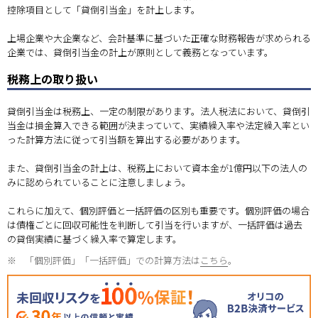
控除項目として「貸倒引当金」を計上します。
上場企業や大企業など、会計基準に基づいた正確な財務報告が求められる
企業では、貸倒引当金の計上が原則として義務となっています。
税務上の取り扱い
貸倒引当金は税務上、一定の制限があります。法人税法において、貸倒引
当金は損金算入できる範囲が決まっていて、実績繰入率や法定繰入率とい
った計算方法に従って引当額を算出する必要があります。
また、貸倒引当金の計上は、税務上において資本金が1億円以下の法人の
みに認められていることに注意しましょう。
これらに加えて、個別評価と一括評価の区別も重要です。個別評価の場合
は債権ごとに回収可能性を判断して引当を行いますが、一括評価は過去
の貸倒実績に基づく繰入率で算定します。
※
「個別評価」「一括評価」での計算方法は
こちら
。