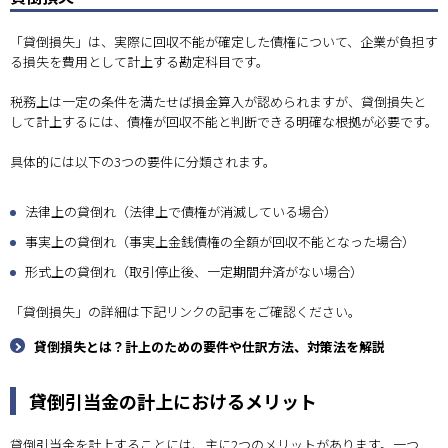
「貸倒損失」は、実際に回収不能が確定した債権について、企業が負担す
る損失を費用として計上する勘定科目です。
税務上は一定の条件を満たせば損金算入が認められますが、貸倒損失と
して計上するには、債権が回収不能と判断できる明確な根拠が必要です。
具体的には以下の3つの要件に分類されます。
法律上の貸倒れ（法律上で債権が消滅している場合）
事実上の貸倒れ（事実上金銭債権の全額が回収不能となった場合）
形式上の貸倒れ（取引停止後、一定期間弁済がない場合）
「貸倒損失」の詳細は下記リンクの記事をご確認ください。
貸倒損失とは？計上のための要件や仕訳方法、対策法を解説
貸倒引当金の計上におけるメリット
貸倒引当金を計上することには、主に2つのメリットがあります。一つ