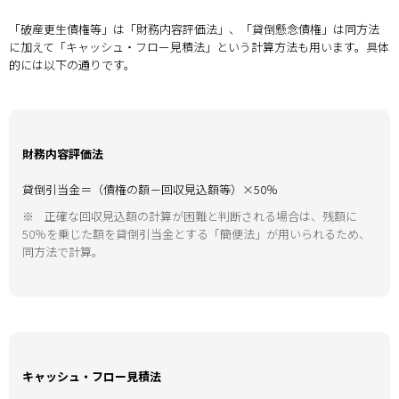
「破産更生債権等」は「財務内容評価法」、「貸倒懸念債権」は同方法
に加えて「キャッシュ・フロー見積法」という計算方法も用います。具体
的には以下の通りです。
財務内容評価法
貸倒引当金＝（債権の額－回収見込額等）×50％
※
正確な回収見込額の計算が困難と判断される場合は、残額に
50％を乗じた額を貸倒引当金とする「簡便法」が用いられるため、
同方法で計算。
キャッシュ・フロー見積法