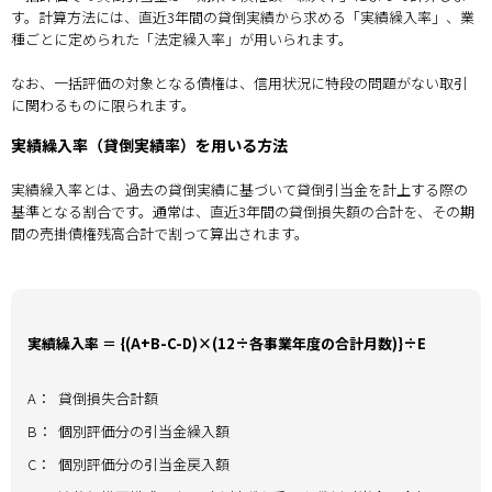
す。計算方法には、直近3年間の貸倒実績から求める「実績繰入率」、業
種ごとに定められた「法定繰入率」が用いられます。
なお、一括評価の対象となる債権は、信用状況に特段の問題がない取引
に関わるものに限られます。
実績繰入率（貸倒実績率）を用いる方法
実績繰入率とは、過去の貸倒実績に基づいて貸倒引当金を計上する際の
基準となる割合です。通常は、直近3年間の貸倒損失額の合計を、その期
間の売掛債権残高合計で割って算出されます。
実績繰入率 ＝ {(A+B-C-D)×(12÷各事業年度の合計月数)}÷E
A：
貸倒損失合計額
B：
個別評価分の引当金繰入額
C：
個別評価分の引当金戻入額