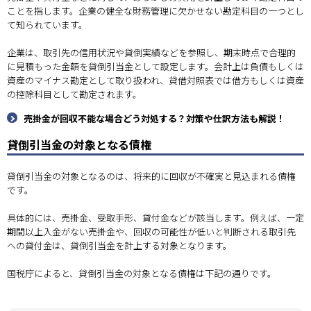
ことを指します。企業の健全な財務管理に欠かせない勘定科目の一つとし
て知られています。
企業は、取引先の信用状況や貸倒実績などを参照し、期末時点で合理的
に見積もった金額を貸倒引当金として設定します。会計上は負債もしくは
資産のマイナス勘定として取り扱われ、貸借対照表では借方もしくは資産
の控除科目として勘定されます。
売掛金が回収不能な場合どう対処する？対策や仕訳方法も解説！
貸倒引当金の対象となる債権
貸倒引当金の対象となるのは、将来的に回収が不確実と見込まれる債権
です。
具体的には、売掛金、受取手形、貸付金などが該当します。例えば、一定
期間以上入金がない売掛金や、回収の可能性が低いと判断される取引先
への貸付金は、貸倒引当金を計上する対象となります。
国税庁によると、貸倒引当金の対象となる債権は下記の通りです。