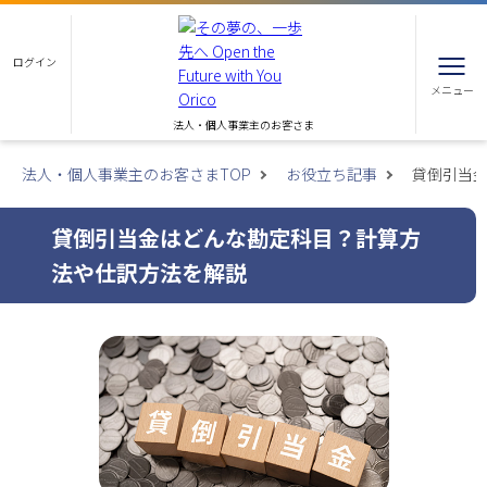
ログイン
メニュー
法人・個人事業主のお客さま
法人・個人事業主のお客さまTOP
お役立ち記事
貸倒引当
貸倒引当金はどんな勘定科目？計算方
法や仕訳方法を解説