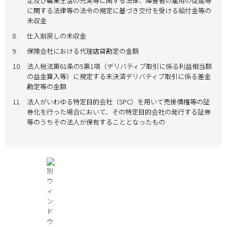
定及び職業生活の充実等に関する法律、障害者の雇用の促進等
に関する法律等の法令の規定に基づき交付を受ける給付金等の
未収金
8.
仕入割戻しの未収金
9.
保険会社における代理店貸勘定の金額
10.
法人税法第61条の5第1項（デリバティブ取引に係る利益相当額
の益金算入等）に規定する未決済デリバティブ取引に係る差金
勘定等の金額
11.
法人がいわゆる特定目的会社（SPC）を用いて売掛債権等の証
券化を行った場合において、その特定目的会社の発行する証券
等のうちその法人が保有することとなったもの