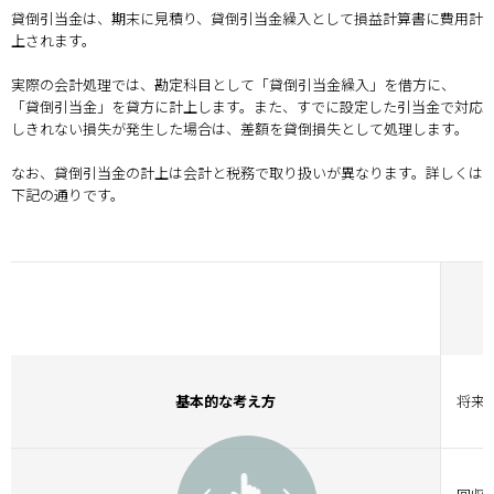
貸倒引当金は、期末に見積り、貸倒引当金繰入として損益計算書に費用計
上されます。
実際の会計処理では、勘定科目として「貸倒引当金繰入」を借方に、
「貸倒引当金」を貸方に計上します。また、すでに設定した引当金で対応
しきれない損失が発生した場合は、差額を貸倒損失として処理します。
なお、貸倒引当金の計上は会計と税務で取り扱いが異なります。詳しくは
下記の通りです。
基本的な考え方
将来