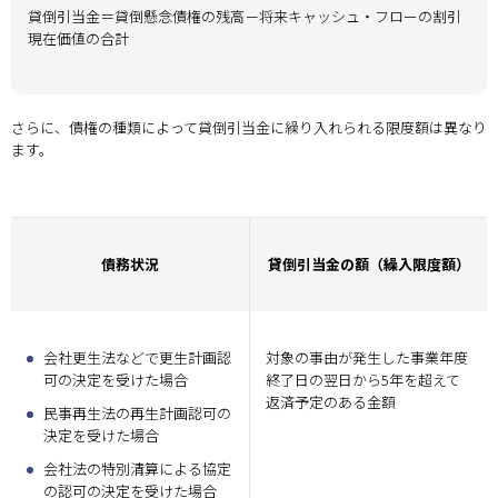
貸倒引当金＝貸倒懸念債権の残高－将来キャッシュ・フローの割引
現在価値の合計
さらに、債権の種類によって貸倒引当金に繰り入れられる限度額は異なり
ます。
債務状況
貸倒引当金の額（繰入限度額）
会社更生法などで更生計画認
対象の事由が発生した事業年度
可の決定を受けた場合
終了日の翌日から5年を超えて
返済予定のある金額
民事再生法の再生計画認可の
決定を受けた場合
会社法の特別清算による協定
の認可の決定を受けた場合