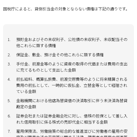
国税庁によると、貸倒引当金の対象とならない債権は下記の通りです。
1.
預貯金およびその未収利子、公社債の未収利子、未収配当その
他これらに類する債権
2.
保証金、敷金、預け金その他これらに類する債権
3.
手付金、前渡金等のように資産の取得の代価または費用の支出
に充てるものとして支出した金額
4.
前払給料、概算払旅費、前渡交際費等のように将来精算される
費用の前払として、一時的に仮払金、立替金等として経理され
ている金額
5.
金融機関における他店為替貸借の決済取引に伴う未決済為替貸
勘定の金額
6.
証券会社または証券金融会社に対し、借株の担保として差し入
れた信用取引に係る株式の売却代金に相当する金額
7.
雇用保険法、労働施策の総合的な推進並びに労働者の雇用の安