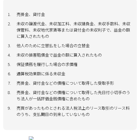
1.
売掛金、貸付金
2.
未収の譲渡代金、未収加工料、未収請負金、未収手数料、未収
保管料、未収地代家賃等または貸付金の未収利子で、益金の額
に算入されたもの
3.
他人のために立替払をした場合の立替金
4.
未収の損害賠償金で益金の額に算入されたもの
5.
保証債務を履行した場合の求償権
6.
通算税効果額に係る未収金
7.
売掛金、貸付金などの債権について取得した受取手形
8.
売掛金、貸付金などの債権について取得した先日付小切手のう
ち法人が一括評価金銭債権に含めたもの
9.
売買があったものとされる法人税法上のリース取引のリース料
のうち、支払期日の到来していないもの