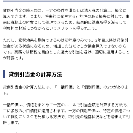
貸倒引当金の繰入額は、一定の条件を満たせば法人税の計算上、損金に
算入できます。つまり、将来的に発生する可能性のある損失に対して、事
前に税務上の経費として処理できるため、結果的に課税所得を減らして
税負担の軽減につながるというメリットを得られます。
ただし、節税効果を期待できるのは初年度のみです。2年目以降は貸倒引
当金がある状態になるため、増加した分だけしか損金算入できないから
です。実務では節税を目的とした過大な引当を避け、適切に運用すること
が肝要です。
貸倒引当金の計算方法
貸倒引当金の計算方法には、「一括評価」と「個別評価」の2つがありま
す。
一括評価は、債権をまとめて一定のルールで引当金額を計算する方法で、
主に多数の小口債権に適用されます。一方の個別評価は、特定の債権につ
いて個別にリスクを見積もる方法で、取引先の経営状況などを踏まえて判
断します。