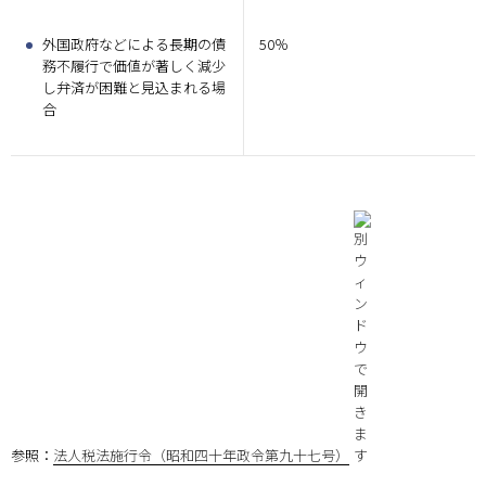
外国政府などによる長期の債
50％
務不履行で価値が著しく減少
し弁済が困難と見込まれる場
合
参照：
法人税法施行令（昭和四十年政令第九十七号）