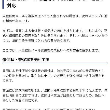
対応
入金催促メールを複数回送っても入金されない場合は、次のステップに進
む判断が必要です。
まずは、書面による催促状・督促状の送付を検討します。これにより、正
式な債権回収の意思を取引先に伝えられます。それでも解決できない場合
には、法的手段を視野に入れる必要があります。
ここでは、入金催促メール送信後の未払いへの対応策を解説します。
催促状・督促状を送付する
書面による催促状や督促状の送付は、法的手段に進む前の最終警告とし
ての役割を果たし、取引先に支払いの必要性を強く認識させる効果があ
ります。
文面には請求情報を明記し、法的手段を検討する旨を丁寧に伝えます。内
容証明郵便で送付すれば、送付日や文面が証拠として残るため、訴訟へ
移行した場合に有効です。
督促状の書き方については、下記リンクの記事でご確認ください。