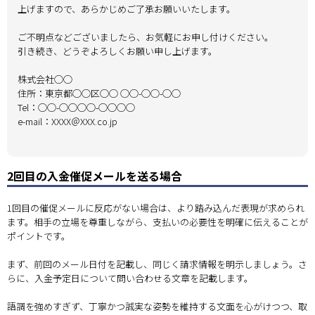
上げますので、あらかじめご了承お願いいたします。
ご不明点などございましたら、お気軽にお申し付けください。
引き続き、どうぞよろしくお願い申し上げます。
株式会社◯◯
住所：東京都◯◯区◯◯ ◯◯-◯◯-◯◯
Tel：◯◯-◯◯◯◯-◯◯◯◯
e-mail：XXXX＠XXX.co.jp
2回目の入金催促メールを送る場合
1回目の催促メールに反応がない場合は、より踏み込んだ表現が求められ
ます。相手の立場を尊重しながら、支払いの必要性を明確に伝えることが
ポイントです。
まず、前回のメール日付を記載し、同じく請求情報を明示しましょう。さ
らに、入金予定日について問い合わせる文章を記載します。
語調を強めすぎず、丁寧かつ誠実な姿勢を維持する文面を心がけつつ、取