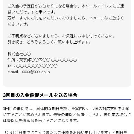
ご入金の予定日がお分かりになる場合は、本メールアドレスにご連
絡いただけますと幸いです。
万が一すでにご対応いただいておりましたら、本メールはご放念く
ださいませ。
ご不明点などございましたら、お気軽にお申し付けください。
引き続き、どうぞよろしくお願い申し上げます。
株式会社◯◯
住所：東京都◯◯区◯◯ ◯◯-◯◯-◯◯
Tel：◯◯-◯◯◯◯-◯◯◯◯
e-mail：XXXX＠XXX.co.jp
3回目の入金催促メールを送る場合
3回目の催促では、具体的な期日を設けた案内や、今後の対応方針を明確
にすることが求められます。最後の催促と位置付けられ、未対応の場合に
は督促状を送る旨を伝えることになります。
「○月○日までにご入金またはご連絡をお願い申し上げます」と期日を