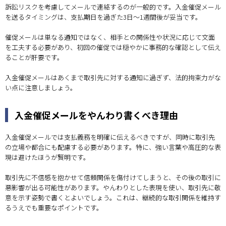
訴訟リスクを考慮してメールで連絡するのが一般的です。入金催促メール
を送るタイミングは、支払期日を過ぎた3日〜1週間後が妥当です。
催促メールは単なる通知ではなく、相手との関係性や状況に応じて文面
を工夫する必要があり、初回の催促では穏やかに事務的な確認として伝え
ることが肝要です。
入金催促メールはあくまで取引先に対する通知に過ぎず、法的拘束力がな
い点に注意しましょう。
入金催促メールをやんわり書くべき理由
入金催促メールでは支払義務を明確に伝えるべきですが、同時に取引先
の立場や都合にも配慮する必要があります。特に、強い言葉や高圧的な表
現は避けたほうが賢明です。
取引先に不信感を抱かせて信頼関係を傷付けてしまうと、その後の取引に
悪影響が出る可能性があります。やんわりとした表現を使い、取引先に敬
意を示す姿勢で書くとよいでしょう。これは、継続的な取引関係を維持す
るうえでも重要なポイントです。