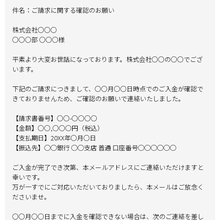
件名：ご請求に関する確認のお願い
株式会社○○○
○○○部 ○○○様
平素より大変お世話になっております。株式会社○○の○○でござ
います。
下記のご請求につきまして、○○月○○日時点でのご入金が確認で
きておりませんため、ご確認のお願いで連絡いたしました。
【請求書番号】○○-○○○○
【金額】○○,○○○円（税込）
【支払期日】20XX年○月○日
【振込先】◯◯銀行 ◯◯支店 普通 口座番号◯◯◯◯◯◯
ご入金が完了でき次第、本メールアドレスにご連絡いただけますと
幸いです。
万が一すでにご対応いただいておりましたら、本メールはご放念く
ださいませ。
○○月○○日までに入金を確認できない場合は、次のご連絡を差し