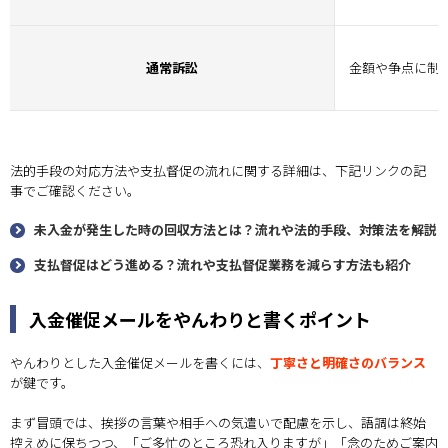
通常訴訟
金額や争点に制
法的手段の対応方法や支払督促の流れに関する詳細は、下記リンクの記
事でご確認ください。
未入金が発生した時の回収方法とは？流れや法的手段、対策法を解説
支払督促はどう進める？流れや支払督促業務を減らす方法も紹介
入金催促メールをやんわりと書くポイント
やんわりとした入金催促メールを書くには、
丁寧さと明確さのバランス
が鍵です。
まず冒頭では、挨拶の言葉や相手への気遣いで配慮を示し、語調は終始
控えめに保ちつつ、「ご多忙のところ恐れ入りますが」「念のためご案内