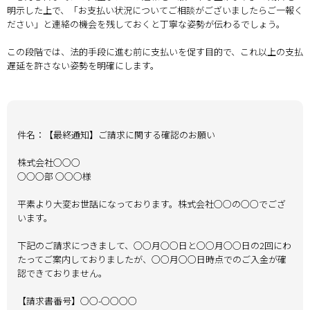
明示した上で、「お支払い状況についてご相談がございましたらご一報く
ださい」と連絡の機会を残しておくと丁寧な姿勢が伝わるでしょう。
この段階では、法的手段に進む前に支払いを促す目的で、これ以上の支払
遅延を許さない姿勢を明確にします。
件名：【最終通知】ご請求に関する確認のお願い
株式会社○○○
○○○部 ○○○様
平素より大変お世話になっております。株式会社○○の○○でござ
います。
下記のご請求につきまして、○○月○○日と○○月○○日の2回にわ
たってご案内しておりましたが、○○月○○日時点でのご入金が確
認できておりません。
【請求書番号】○○-○○○○