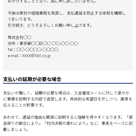
おかけすることとなり、誠に申し訳ございません。
今後は弊社の経理業務を見直し、支払遅延を防止する体制を構築し
てまいります。
引き続き、どうぞよろしくお願い申し上げます。
株式会社◯◯
住所：東京都◯◯区◯◯ ◯◯-◯◯-◯◯
Tel：◯◯-◯◯◯◯-◯◯◯◯
e-mail：XXXX＠XXX.co.jp
支払いの延期が必要な場合
支払いが難しく、延期が必要な場合は、入金催促メールに対して速やか
に事情を説明する内容で返信します。具体的な希望日を示しつつ、謝意を
伝えることが肝要です。
あわせて、遅延の理由も簡潔に説明すると理解を得やすくなります。「資
金繰りの都合により」「社内決裁の遅れにより」など、事実をベースに記
載しましょう。