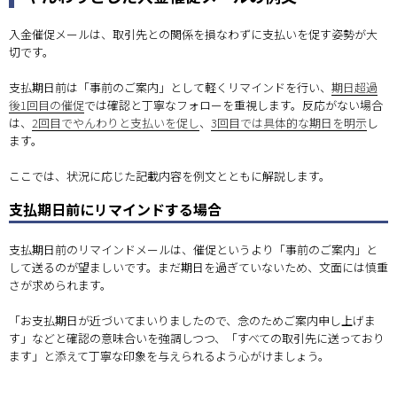
入金催促メールは、取引先との関係を損なわずに支払いを促す姿勢が大
切です。
支払期日前は「事前のご案内」として軽くリマインドを行い、
期日超過
後1回目の催促
では確認と丁寧なフォローを重視します。反応がない場合
は、
2回目でやんわりと支払いを促し
、
3回目では具体的な期日を明示
し
ます。
ここでは、状況に応じた記載内容を例文とともに解説します。
支払期日前にリマインドする場合
支払期日前のリマインドメールは、催促というより「事前のご案内」と
して送るのが望ましいです。まだ期日を過ぎていないため、文面には慎重
さが求められます。
「お支払期日が近づいてまいりましたので、念のためご案内申し上げま
す」などと確認の意味合いを強調しつつ、「すべての取引先に送っており
ます」と添えて丁寧な印象を与えられるよう心がけましょう。