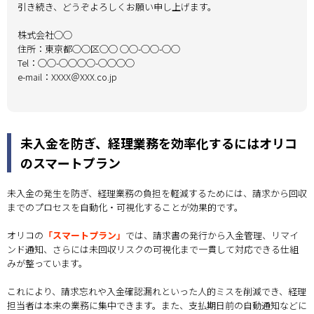
引き続き、どうぞよろしくお願い申し上げます。
株式会社◯◯
住所：東京都◯◯区◯◯ ◯◯-◯◯-◯◯
Tel：◯◯-◯◯◯◯-◯◯◯◯
e-mail：XXXX＠XXX.co.jp
未入金を防ぎ、経理業務を効率化するにはオリコ
のスマートプラン
未入金の発生を防ぎ、経理業務の負担を軽減するためには、請求から回収
までのプロセスを自動化・可視化することが効果的です。
オリコの
「スマートプラン」
では、請求書の発行から入金管理、リマイ
ンド通知、さらには未回収リスクの可視化まで一貫して対応できる仕組
みが整っています。
これにより、請求忘れや入金確認漏れといった人的ミスを削減でき、経理
担当者は本来の業務に集中できます。また、支払期日前の自動通知などに