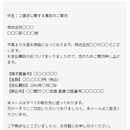
件名：ご請求に関する事前のご案内
株式会社○○○
○○○部 ○○○様
平素より大変お世話になっております。株式会社○○の○○でござ
います。
お支払期日が近づいてまいりましたので、念のためご案内申し上げ
ます。
【請求書番号】○○-○○○○
【金額】○○,○○○円（税込）
【支払期日】20XX年○月○日
【振込先】◯◯銀行 ◯◯支店 普通 口座番号◯◯◯◯◯◯
本メールはすべての取引先に送っております。
万が一すでにご対応いただいておりましたら、本メールはご放念く
ださいませ。
ご不明点などございましたら、お気軽にお申し付けください。