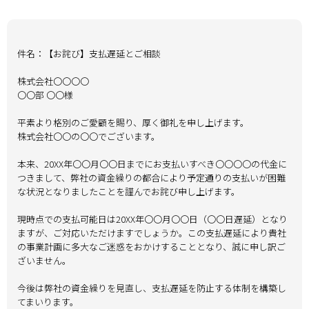
件名：【お詫び】支払遅延とご相談
株式会社〇〇〇〇
〇〇部 〇〇様
平素より格別のご愛顧を賜り、厚く御礼を申し上げます。
株式会社〇〇の〇〇でございます。
本来、20XX年〇〇月〇〇日までにお支払いすべき〇〇〇〇の代金に
つきまして、弊社の資金繰りの都合により予定通りの支払いが困難
な状況となりましたことを謹んでお詫び申し上げます。
現時点での支払可能日は20XX年〇〇月〇〇日（〇〇日遅延）となり
ますが、ご対応いただけますでしょうか。この支払遅延により貴社
の事業計画に多大なご迷惑をおかけすることとなり、誠に申し訳ご
ざいません。
今後は弊社の資金繰りを見直し、支払遅延を防止する体制を構築し
てまいります。