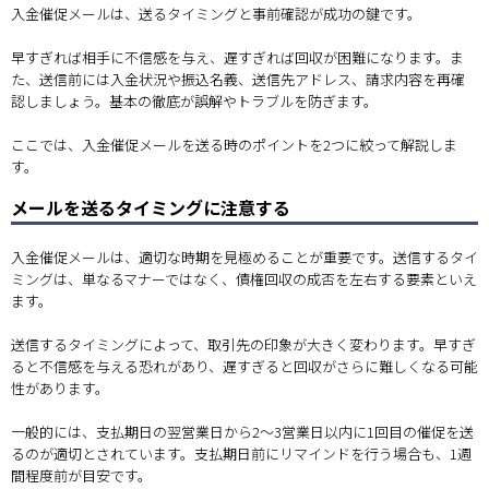
入金催促メールは、送るタイミングと事前確認が成功の鍵です。
早すぎれば相手に不信感を与え、遅すぎれば回収が困難になります。ま
た、送信前には入金状況や振込名義、送信先アドレス、請求内容を再確
認しましょう。基本の徹底が誤解やトラブルを防ぎます。
ここでは、入金催促メールを送る時のポイントを2つに絞って解説しま
す。
メールを送るタイミングに注意する
入金催促メールは、適切な時期を見極めることが重要です。送信するタイ
ミングは、単なるマナーではなく、債権回収の成否を左右する要素といえ
ます。
送信するタイミングによって、取引先の印象が大きく変わります。早すぎ
ると不信感を与える恐れがあり、遅すぎると回収がさらに難しくなる可能
性があります。
一般的には、支払期日の翌営業日から2〜3営業日以内に1回目の催促を送
るのが適切とされています。支払期日前にリマインドを行う場合も、1週
間程度前が目安です。