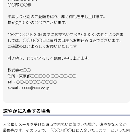
〇〇部 〇〇様
平素より格別のご愛顧を賜り、厚く御礼を申し上げます。
株式会社〇〇の〇〇でございます。
20XX年〇〇月〇〇日までにお支払いすべき〇〇〇〇の代金につきま
しては、○○月○○日に貴社の口座へお振込み済みでございます。
ご確認のほどよろしくお願いいたします
引き続き、どうぞよろしくお願い申し上げます。
株式会社◯◯
住所：東京都◯◯区◯◯ ◯◯-◯◯-◯◯
Tel：◯◯-◯◯◯◯-◯◯◯◯
e-mail：XXXX＠XXX.co.jp
速やかに入金する場合
入金催促メールを受けた時点で未払いに気づいた場合、速やかな入金が
最優先です。そのうえで、「○○月○○日に入金いたします」といった内