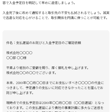
容で入金予定日を明記して早めに返信しましょう。
入金完了後に改めて通知すると取引先の不安も払拭されるでしょう。誠実
で迅速な対応を心がけることで、取引関係を円満に保つことが可能です。
件名：支払遅延のお詫びと入金予定日のご確認依頼
株式会社〇〇〇〇
〇〇部 〇〇様
平素より格別のご愛顧を賜り、厚く御礼を申し上げます。
株式会社〇〇の〇〇でございます。
本来、20XX年〇〇月〇〇日までにお支払いすべき〇〇〇〇の代金に
つきまして、予定通りの支払いに対応できなかったことを謹んでお
詫び申し上げます。
現時点での支払予定日は20XX年〇〇月〇〇日（〇〇日遅延）となっ
ております。この支払遅延により貴社の事業計画に多大なご迷惑を