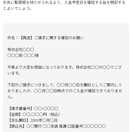
引先に緊張感を持たせられるよう、入金予定日を確認する旨を明記する
とよいでしょう。
件名：【再送】ご請求に関する確認のお願い
株式会社○○○
○○○部 ○○○様
平素より大変お世話になっております。株式会社○○の○○でござ
います。
下記のご請求につきまして、○○月○○日を期日としてご案内して
おりましたが、○○月○○日時点でのご入金が確認できておりませ
ん。
【請求書番号】○○-○○○○
【金額】○○,○○○円（税込）
【支払期日】20XX年○月○日
【振込先】◯◯銀行 ◯◯支店 普通 口座番号◯◯◯◯◯◯