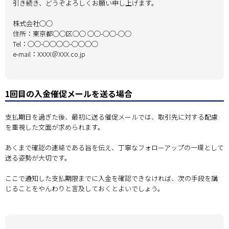
引き続き、どうぞよろしくお願い申し上げます。
株式会社◯◯
住所：東京都◯◯区◯◯ ◯◯-◯◯-◯◯
Tel：◯◯-◯◯◯◯-◯◯◯◯
e-mail：XXXX＠XXX.co.jp
1回目の入金催促メールを送る場合
支払期日を過ぎた後、最初に送る催促メールでは、取引先に対する配慮
を重視した文面が求められます。
あくまで確認の連絡である旨を伝え、丁寧なフォローアップの一環として
送る姿勢が大切です。
ここで通知した支払期限までに入金を確認できなければ、次の手段を講
じることをやんわりと言及しておくとよいでしょう。