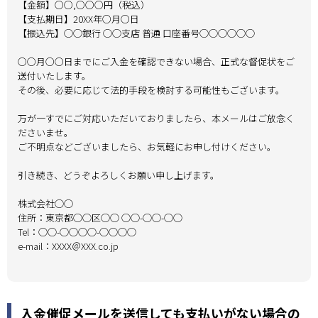
【金額】○○,○○○円（税込）
【支払期日】20XX年○月○日
【振込先】◯◯銀行 ◯◯支店 普通 口座番号◯◯◯◯◯◯
○○月○○日までにご入金を確認できない場合、正式な督促状をご
送付いたします。
その後、必要に応じて法的手段を検討する可能性もございます。
万が一すでにご対応いただいておりましたら、本メールはご放念く
ださいませ。
ご不明点などございましたら、お気軽にお申し付けください。
引き続き、どうぞよろしくお願い申し上げます。
株式会社◯◯
住所：東京都◯◯区◯◯ ◯◯-◯◯-◯◯
Tel：◯◯-◯◯◯◯-◯◯◯◯
e-mail：XXXX＠XXX.co.jp
入金催促メールを送信しても支払いがない場合の