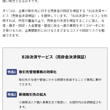
強い味方となるはずです。
オリコは、企業の取引先に対する売掛金の回収を保証する「B2B決済サー
ビス（売掛金決済保証）」を提供しています。「B2B決済サービス」を利
用すれば、所定の審査の上で、売掛金の決済を保証することに加え、与
信・請求・回収・入金管理・督促に係る一連の業務をオリコが一手に引
き受けるため、企業間取引におけるさまざまなコストや回収リスクを軽
減できます。
B2B決済サービス（売掛金決済保証）
取引先管理業務の効率化
特長1
取引先の与信や管理にかかる時間を削減することで業務に集中
できます。
新規取引先の拡大
特長2
小規模法人や個人事業主まで取扱い、与信枠内は全額保証され
ます。