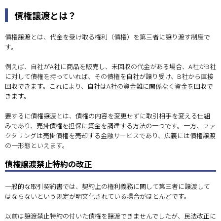
債権譲渡とは？
債権譲渡とは、代金を受け取る権利（債権）を第三者に譲り渡す制度で
す。
例えば、自社がA社に商品を販売し、未回収の代金がある場合、A社がB社
に対して債権を持っていれば、その債権を自社が譲り受け、B社から直接
回収できます。これにより、自社はA社の資金難に関係なく資金を回収で
きます。
要するに債権譲渡とは、債権の内容を変更せずに取引相手を変える仕組
みであり、売掛債権を担保に資金を調達する方法の一つです。一方、ファ
クタリングは売掛債権を売却する金融サービスであり、広義には債権譲渡
の一形態といえます。
債権譲渡禁止特約の改正
一般的な取引契約書では、契約上の権利義務に関して第三者に譲渡して
はならないという規定が明文化されている場合がほとんどです。
以前は譲渡禁止特約の付いた債権を譲渡できませんでしたが、民法改正に