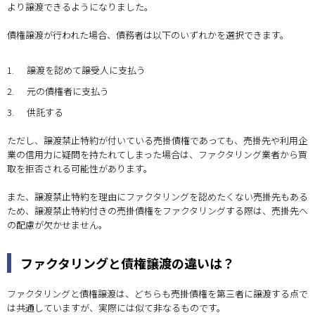
より譲渡できるようになりました。
債権譲渡が行われた場合、債務者は以下のいずれかを選択できます。
1.
譲渡を認めて譲受人に支払う
2.
元の債権者に支払う
3.
供託する
ただし、譲渡禁止特約が付いている売掛債権であっても、売掛先や利用企
業の信用力に疑問を持たれてしまった場合は、ファクタリング業者から買
取を拒否される可能性があります。
また、譲渡禁止特約を理由にファクタリングを認めたくない売掛先もある
ため、譲渡禁止特約付きの売掛債権をファクタリングする際は、売掛先へ
の配慮が欠かせません。
ファクタリングと債権譲渡の違いは？
ファクタリングと債権譲渡は、どちらも売掛債権を第三者に譲渡する点で
は共通していますが、実際には似て非なるものです。