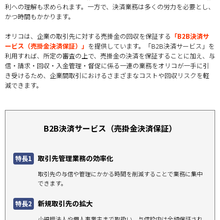
利への理解も求められます。一方で、決済業務は多くの労力を必要とし、
かつ時間もかかります。
オリコは、企業の取引先に対する売掛金の回収を保証する
「B2B決済サ
ービス（売掛金決済保証）」
を提供しています。「B2B決済サービス」を
利用すれば、所定の審査の上で、売掛金の決済を保証することに加え、与
信・請求・回収・入金管理・督促に係る一連の業務をオリコが一手に引
き受けるため、企業間取引におけるさまざまなコストや回収リスクを軽
減できます。
B2B決済サービス（売掛金決済保証）
取引先管理業務の効率化
特長1
取引先の与信や管理にかかる時間を削減することで業務に集中
できます。
新規取引先の拡大
特長2
小規模法人や個人事業主まで取扱い、与信枠内は全額保証され