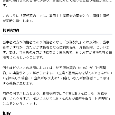
労働の履行を求める権利があり、労働に対して給与を支払う義務が生じま
す。
このように「双務契約」では、雇用主と雇用者の両者ともに債権と債務
が同時に発生します。
片務契約
当事者双方が債権者であり債務者となる「双務契約」とは反対に、当事
者のいずれか一方だけが債務者となる契約関係を「片務契約」といいま
す。要は、当事者の片方が債務を負う債務者で、もう片方が債権を得る債
権者になるということです。
例えばビジネスの場面においては、秘密保持契約（NDA）が「片務契
約」の典型例として挙げられます。IT企業と雇用契約を結んだBさんがND
Aを締結した場合、IT企業が取り決めた内容をBさんが債務者として順守
する義務が生じます。
前述の例で示したとおり、雇用契約ではIT企業とBさんによる「双務契
約」になりますが、NDAにおいてはBさんのみが債務を負う「片務契約」
になるということです。
相殺