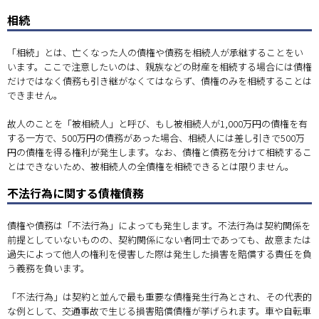
相続
「相続」とは、亡くなった人の債権や債務を相続人が承継することをい
います。ここで注意したいのは、親族などの財産を相続する場合には債権
だけではなく債務も引き継がなくてはならず、債権のみを相続することは
できません。
故人のことを「被相続人」と呼び、もし被相続人が1,000万円の債権を有
する一方で、500万円の債務があった場合、相続人には差し引きで500万
円の債権を得る権利が発生します。なお、債権と債務を分けて相続するこ
とはできないため、被相続人の全債権を相続できるとは限りません。
不法行為に関する債権債務
債権や債務は「不法行為」によっても発生します。不法行為は契約関係を
前提としていないものの、契約関係にない者同士であっても、故意または
過失によって他人の権利を侵害した際は発生した損害を賠償する責任を負
う義務を負います。
「不法行為」は契約と並んで最も重要な債権発生行為とされ、その代表的
な例として、交通事故で生じる損害賠償債権が挙げられます。車や自転車