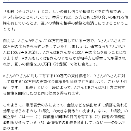
「相殺（そうさい）」とは、互いの貸し借りや損得などを対当額で消し
合う行為のことをいいます。換言すれば、双方ともに釣り合いの取れる債
権を有しているとき、互いの債権を相手の債務と帳消しにできるというこ
とです。
例えば、AさんがBさんに100万円を貸している一方で、BさんがAさんに1
00万円の宝石を売る約束をしていたとしましょう。通常ならBさんがAさ
んに100万円を返済し、AさんはBさんから100万円の宝石を買うことにな
りますが、AさんもしくはBさんのどちらかが相手方に提案して承諾され
れば、互いの債権を100万円（対当額）で消し合えます。
AさんがBさんに対して有する100万円の貸付債権と、BさんがAさんに対
して有する100万円の売買代金債権を対当額で打ち消し合う。これが「相
殺」です。「相殺」という手段によって、AさんとBさんは相手方に対す
る債権を回収したのと同じ効果を得られます。
このように、意思表示のみによって、金銭などを供出せずに債務を免れる
効果を得られるのも「相殺」の大きな特徴といえます。なお、「相殺」の
成立条件には——（1）両債権が同種の目的を有する（2）両者の債務返
済期限が迫っている（3）両債権での相殺を禁止していない——の3つが
あります。