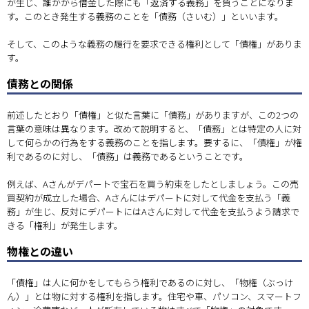
が生じ、誰かから借金した際にも「返済する義務」を負うことになりま
す。このとき発生する義務のことを「債務（さいむ）」といいます。
そして、このような義務の履行を要求できる権利として「債権」がありま
す。
債務との関係
前述したとおり「債権」と似た言葉に「債務」がありますが、この2つの
言葉の意味は異なります。改めて説明すると、「債務」とは特定の人に対
して何らかの行為をする義務のことを指します。要するに、「債権」が権
利であるのに対し、「債務」は義務であるということです。
例えば、Aさんがデパートで宝石を買う約束をしたとしましょう。この売
買契約が成立した場合、Aさんにはデパートに対して代金を支払う「義
務」が生じ、反対にデパートにはAさんに対して代金を支払うよう請求で
きる「権利」が発生します。
物権との違い
「債権」は人に何かをしてもらう権利であるのに対し、「物権（ぶっけ
ん）」とは物に対する権利を指します。住宅や車、パソコン、スマートフ