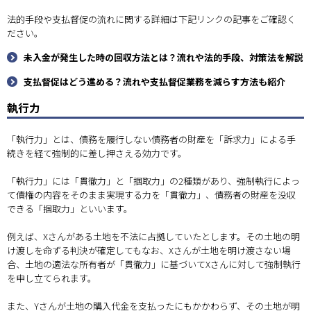
法的手段や支払督促の流れに関する詳細は下記リンクの記事をご確認く
ださい。
未入金が発生した時の回収方法とは？流れや法的手段、対策法を解説
支払督促はどう進める？流れや支払督促業務を減らす方法も紹介
執行力
「執行力」とは、債務を履行しない債務者の財産を「訴求力」による手
続きを経て強制的に差し押さえる効力です。
「執行力」には「貫徹力」と「掴取力」の2種類があり、強制執行によっ
て債権の内容をそのまま実現する力を「貫徹力」、債務者の財産を没収
できる「掴取力」といいます。
例えば、Xさんがある土地を不法に占拠していたとします。その土地の明
け渡しを命ずる判決が確定してもなお、Xさんが土地を明け渡さない場
合、土地の適法な所有者が「貫徹力」に基づいてXさんに対して強制執行
を申し立てられます。
また、Yさんが土地の購入代金を支払ったにもかかわらず、その土地が明