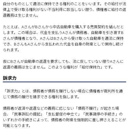
自分のものとして適法に保持できる権利のことをいいます。その給付が法
律上で受け取る権利がない不当利得に該当しない限り、債権者に給付の返
還義務は生じません。
たとえば、AさんがBさんから中古自動車を購入する売買契約を結んだと
します。この場合は、代金を支払うAさんが債務者、自動車を引き渡すB
さんが債権者となり、AさんはBさんから受け取った自動車を適法に保持
でき、BさんもAさんから支払われた代金を自身の財産として保持し続け
られます。
仮にBさんが自動車の返還を要求しても、法に反していない限りAさんに
返還の義務は生じません。このような権利が「給付保持力」です。
訴求力
「訴求力」とは、債務者が債務を履行しない場合に債権者が裁判所を通
じて債務の履行を請求できる権利を指します。
債務者が返済や返還などの義務に応じない「債務不履行」が起きた場
合、「民事訴訟の提起」「支払督促の申立て」「民事調停の手続き」の
いずれかの手続きによって、債務者の財産を強制的に差し押さえることが
可能となります。