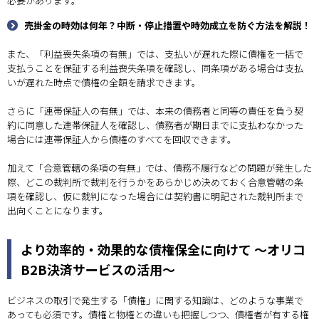
必要があります。
売掛金の時効は何年？中断・停止措置や時効成立を防ぐ方法を解説！
また、「利益喪失条項の有無」では、支払いが遅れた際に債権を一括で
支払うことを保証する利益喪失条項を確認し、同条項がある場合は支払
いが遅れた時点で債権の全額を請求できます。
さらに「連帯保証人の有無」では、本来の債務者と同等の責任を負う契
約に同意した連帯保証人を確認し、債務者が期日までに支払わなかった
場合には連帯保証人から債権のすべてを回収できます。
加えて「合意管轄の条項の有無」では、債務不履行などの問題が発生した
際、どこの裁判所で裁判を行うかをあらかじめ決めておく合意管轄の条
項を確認し、仮に裁判になった場合には契約書に明記された裁判所まで
出向くことになります。
より効率的・効果的な債権保全に向けて ～オリコ
B2B決済サービスの活用～
ビジネスの取引で発生する「債権」に関する知識は、どのような事業で
あっても必須です。債権と物権との違いも把握しつつ、債権者が有する権