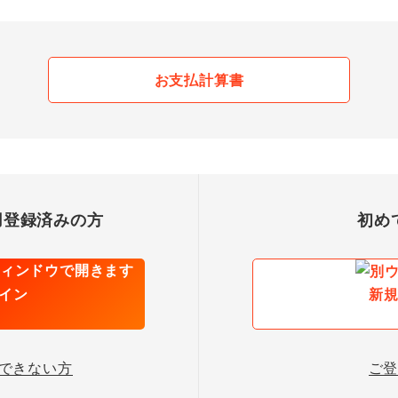
お支払計算書
用登録済みの方
初め
イン
新
できない方
ご