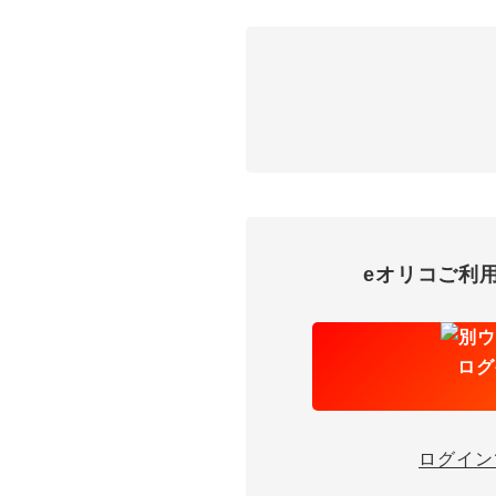
eオリコご利
ログ
ログイン