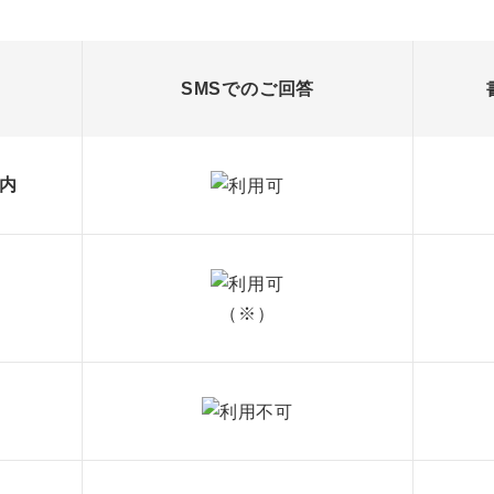
SMSでのご回答
内
（※）