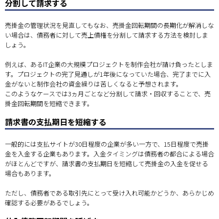
分割して請求する
売掛金の管理状況を見直してもなお、売掛金回転期間の長期化が解消しな
い場合は、債務者に対して売上債権を分割して請求する方法を検討しま
しょう。
例えば、あるIT企業の大規模プロジェクトを制作会社が請け負ったとしま
す。プロジェクトの完了見通しが1年後になっていた場合、完了までに入
金がないと制作会社の資金繰りは苦しくなると予想されます。
このようなケースでは3ヵ月ごとなど分割して請求・回収することで、売
掛金回転期間を短縮できます。
請求書の支払期日を短縮する
一般的には支払サイトが30日程度の企業が多い一方で、15日程度で売掛
金を入金する企業もあります。入金タイミングは債務者の都合による場合
がほとんどですが、請求書の支払期日を短縮して売掛金の入金を促せる
場合もあります。
ただし、債務者である取引先にとって受け入れ可能かどうか、あらかじめ
確認する必要があるでしょう。