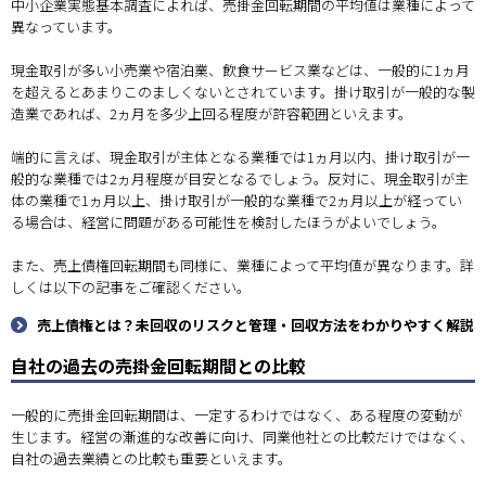
中小企業実態基本調査によれば、売掛金回転期間の平均値は業種によって
異なっています。
現金取引が多い小売業や宿泊業、飲食サービス業などは、一般的に1ヵ月
を超えるとあまりこのましくないとされています。掛け取引が一般的な製
造業であれば、2ヵ月を多少上回る程度が許容範囲といえます。
端的に言えば、現金取引が主体となる業種では1ヵ月以内、掛け取引が一
般的な業種では2ヵ月程度が目安となるでしょう。反対に、現金取引が主
体の業種で1ヵ月以上、掛け取引が一般的な業種で2ヵ月以上が経ってい
る場合は、経営に問題がある可能性を検討したほうがよいでしょう。
また、売上債権回転期間も同様に、業種によって平均値が異なります。詳
しくは以下の記事をご確認ください。
売上債権とは？未回収のリスクと管理・回収方法をわかりやすく解説
自社の過去の売掛金回転期間との比較
一般的に売掛金回転期間は、一定するわけではなく、ある程度の変動が
生じます。経営の漸進的な改善に向け、同業他社との比較だけではなく、
自社の過去業績との比較も重要といえます。