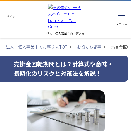
ログイン
メニュー
法人・個人事業主のお客さま
法人・個人事業主のお客さまTOP
お役立ち記事
売掛金回
売掛金回転期間とは？計算式や意味・
長期化のリスクと対策法を解説！