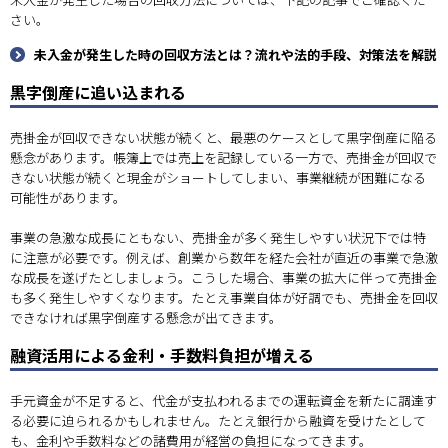
さい。
未入金が発生した時の回収方法とは？流れや法的手段、対策法を解説
黒字倒産に追い込まれる
売掛金が回収できない状態が続くと、最悪のケースとして黒字倒産に陥る
懸念があります。帳簿上では売上を記録している一方で、売掛金が回収で
きない状態が続くと現金がショートしてしまい、事業継続が困難になる
可能性があります。
事業の急激な成長にともない、売掛金が多く発生しやすい状況下では特
に注意が必要です。例えば、創業から数年を経た会社が直近の事業で急激
な成長を遂げたとしましょう。こうした場合、事業の拡大に伴って売掛金
も多く発生しやすくなります。たとえ事業自体が好調でも、売掛金を回収
できなければ黒字倒産する懸念が出てきます。
融資活用による金利・手数料負担が増える
手元資金が不足すると、代金が支払われるまでの運転資金を新たに調達す
る必要に迫られるかもしれません。たとえ銀行から融資を受けたとして
も、金利や手数料などの諸費用が経営の負担になってきます。