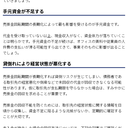
ていきましょう。
手元資金が不足する
売掛金回転期間の長期化によって最も影響を受けるのが手元資金です。
代金を受け取っていない以上、現金収入がなく、資金体力が落ちていくこ
とは明らかです。手元資金の不足が続けば、オフィスの賃料や従業員の人
件費の支払いが滞る可能性すら出てきて、事業そのものに影響が出ること
でしょう。
貸倒れにより経営状態が悪化する
売掛金回転期間が長期化すれば貸倒リスクが生じてしまい、債務者であ
る取引先の経営悪化や倒産などで未回収の代金が回収できなくなる可能
性があります。仮に取引先が支払期限を守らなかった場合は、すみやかに
売掛金の回収を求めることが重要です。
売掛金の回収不能を防ぐためには、取引先の経営状態に関する情報を日
頃から収集し、資金不足に陥るような兆候がないか、定期的に確認する
ことが大切です。
未入金が発生した場合の回収方法については、下記の記事でご確認くだ