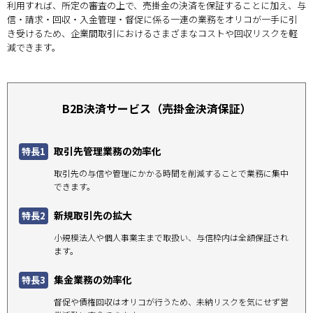
利用すれば、所定の審査の上で、売掛金の決済を保証することに加え、与
信・請求・回収・入金管理・督促に係る一連の業務をオリコが一手に引
き受けるため、企業間取引におけるさまざまなコストや回収リスクを軽
減できます。
B2B決済サービス（売掛金決済保証）
取引先管理業務の効率化
特長1
取引先の与信や管理にかかる時間を削減することで業務に集中
できます。
新規取引先の拡大
特長2
小規模法人や個人事業主まで取扱い、与信枠内は全額保証され
ます。
集金業務の効率化
特長3
督促や債権回収はオリコが行うため、未納リスクを気にせず営