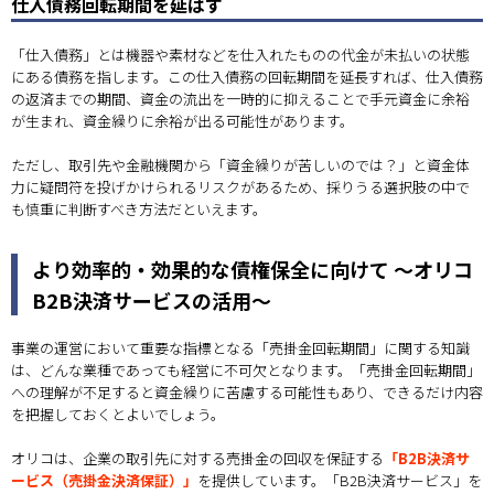
仕入債務回転期間を延ばす
「仕入債務」とは機器や素材などを仕入れたものの代金が未払いの状態
にある債務を指します。この仕入債務の回転期間を延長すれば、仕入債務
の返済までの期間、資金の流出を一時的に抑えることで手元資金に余裕
が生まれ、資金繰りに余裕が出る可能性があります。
ただし、取引先や金融機関から「資金繰りが苦しいのでは？」と資金体
力に疑問符を投げかけられるリスクがあるため、採りうる選択肢の中で
も慎重に判断すべき方法だといえます。
より効率的・効果的な債権保全に向けて ～オリコ
B2B決済サービスの活用～
事業の運営において重要な指標となる「売掛金回転期間」に関する知識
は、どんな業種であっても経営に不可欠となります。「売掛金回転期間」
への理解が不足すると資金繰りに苦慮する可能性もあり、できるだけ内容
を把握しておくとよいでしょう。
オリコは、企業の取引先に対する売掛金の回収を保証する
「B2B決済サ
ービス（売掛金決済保証）」
を提供しています。「B2B決済サービス」を