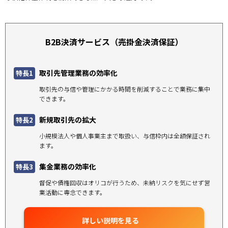
B2B決済サービス（売掛金決済保証）
取引先管理業務の効率化
特長1
取引先の与信や管理にかかる時間を削減することで業務に集中
できます。
新規取引先の拡大
特長2
小規模法人や個人事業主まで取扱い、与信枠内は全額保証され
ます。
集金業務の効率化
特長3
督促や債権回収はオリコが行うため、未納リスクを気にせず営
業活動に専念できます。
詳しい説明を見る