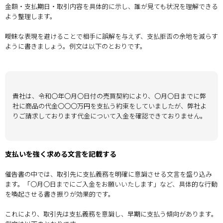
金額・支払期日・取引内容を具体的に示し、誰が見ても状況を理解できる
よう整理します。
曖昧な表現を避けることで相手に誤解を与えず、支払拒否の余地を減らす
ように書きましょう。例文は以下のとおりです。
貴社は、令和〇年〇月〇日付の売買契約により、〇月〇日までに弊
社に商品の代金〇〇〇万円を支払う約束をしていましたが、弊社よ
りご請求しております代金について入金を確認できておりません。
支払いを強く求める文言を記載する
催告書の中では、取引先に支払義務を明確に意識させる文言を盛り込み
ます。「〇月〇日までにご入金をお願いいたします」など、具体的な行動
を喚起させる書き振りが効果的です。
これにより、取引先は支払義務を意識し、早期に支払う傾向があります。