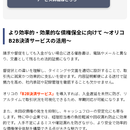
より効率的・効果的な債権保全に向けて ～オリコ
B2B決済サービスの活用～
請求や督促をしても入金がない場合に送る催告書は、電話やメールと異な
り、文書として残るため法的証拠になります。
督促状との違いを理解し、タイミングや文面を適切に設計することで、取
引先に誠実かつ効果的に支払いを促せます。内容証明郵便による送付で証
拠力を高め、社内承認や記録管理を徹底することも欠かせません。
オリコの
「B2B決済サービス」
を導入すれば、入金遅延を未然に防ぎ、リ
アルタイムで取引状況を可視化できるため、早期対応が可能になります。
また、未回収債権の発生を抑制し、キャッシュフローの安定化にも寄与
します。特に中小企業では、経理担当者の負担軽減や回収漏れ防止に効果
的です。人手不足によるミスや確認漏れを防ぎながら、より安全で効率的
な債権保全体制を構築できる点が大きな魅力です。