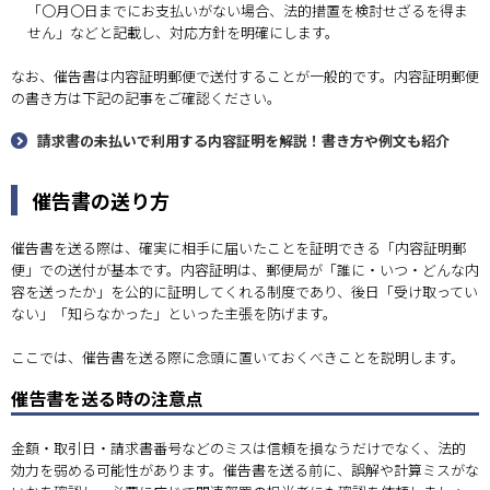
「〇月〇日までにお支払いがない場合、法的措置を検討せざるを得ま
せん」などと記載し、対応方針を明確にします。
なお、催告書は内容証明郵便で送付することが一般的です。内容証明郵便
の書き方は下記の記事をご確認ください。
請求書の未払いで利用する内容証明を解説！書き方や例文も紹介
催告書の送り方
催告書を送る際は、確実に相手に届いたことを証明できる「内容証明郵
便」での送付が基本です。内容証明は、郵便局が「誰に・いつ・どんな内
容を送ったか」を公的に証明してくれる制度であり、後日「受け取ってい
ない」「知らなかった」といった主張を防げます。
ここでは、催告書を送る際に念頭に置いておくべきことを説明します。
催告書を送る時の注意点
金額・取引日・請求書番号などのミスは信頼を損なうだけでなく、法的
効力を弱める可能性があります。催告書を送る前に、誤解や計算ミスがな