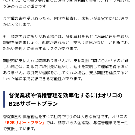
べきです。催告書を受け取った時点で関係者間で共有し、社内で対応方針
を決めることが重要です。
まず催告書を受け取ったら、内容を精査し、未払いが事実であれば速や
かに入金します。
もし請求内容に誤りがある場合は、証拠資料をもとに冷静に連絡を取り、
誤解を解きましょう。返信が遅れると「支払う意思がない」と判断され、
訴訟や差押えに発展するリスクがあります。
期限内に支払えれば問題ありませんが、支払期限に間に合わせるのが難
しい場合は、期限前に取引先に連絡し、理由を説明して理解を得るほか
ありません。取引先が理解を示してくれた場合、支払期限を延長すると
いった解決策で妥結できる可能性があります。
督促業務や債権管理を効率化するにはオリコの
B2Bサポートプラン
督促業務や債権管理をすべて社内で行うのは大きな負担です。オリコの
「B2Bサポートプラン」
では、請求から入金確認、与信管理までを一括
で支援しています。