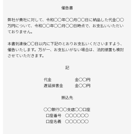
催告書
弊社が貴社に対して、令和◯◯年◯◯月◯◯日に納品した代金◯◯
万円について、令和◯◯年◯◯月◯◯日時点で、お支払いいただい
ておりません。
本書到達後◯◯日以内に下記のとおりお支払いくださいますよう、
催告いたします。万が一、お支払いがない場合は、法的措置も検討
させていただきます。
記
代金 金◯◯円
遅延損害金 金◯◯円
振込先
◯◯銀行◯◯支店◯◯口座
口座番号 ◯◯◯◯◯◯
口座名義 ◯◯◯◯◯◯