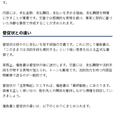
す。
内容には、未払金額、支払期日、支払いを求める理由、支払期限を明確
に示すことが重要です。文面では感情的な表現を避け、事実と契約に基づ
いた冷静な筆致で作成することが求められます。
督促状との違い
督促状は穏やかに支払いを促す段階の文書です。これに対して催告書は、
「このままでは法的手段も検討する」という強い意思を伝える正式な書
類です。
実務上、催告書は督促状の後に送付します。文面には、支払期限や法的手
段を示唆する表現が加えられ、トーンも厳格です。法的効力を持つ内容証
明郵便で送るのが一般的です。
督促状が「注意喚起」だとすれば、催告書は「最終勧告」にあたります。
両者を正しく使い分け、取引先との関係を維持しながら債権を回収してい
きましょう。
催告書と督促状の違いは、以下のとおりにまとめられます。