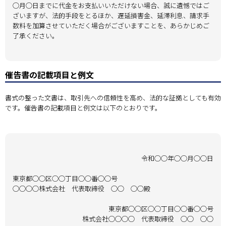
◯月◯日までに代金をお支払いいただけない場合、誠に遺憾ではご
ざいますが、法的手段をとるほか、遅延損害金、延滞利息、請求手
数料を加算させていただく場合がございますことを、あらかじめご
了承ください。
催告書の記載項目と例文
書式の整った文書は、取引先への信頼性を高め、法的な証拠としても有効
です。催告書の記載項目と例文は以下のとおりです。
令和◯◯年◯◯月◯◯日
東京都◯◯区◯◯丁目◯◯番◯◯号
◯◯◯◯株式会社 代表取締役 ◯◯ ◯◯殿
東京都◯◯区◯◯丁目◯◯番◯◯号
株式会社◯◯◯◯ 代表取締役 ◯◯ ◯◯