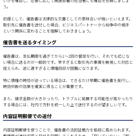
いかを確認し、必要に応じて関連部署の担当者にも確認を依頼しましょ
う。
前提として、催告書は法律的な文書としての意味合いが強いといえます。
取引先に催告書を送付した場合、ビジネスパートナーから紛争中の相手
という関係に変わることを理解しておきましょう。
催告書を送るタイミング
催告書は、支払期限を過ぎてから1〜2回の督促を行い、それでも応じな
い場合に送るのが一般的です。早すぎると取引先の事情を無視した対応と
捉えられ、逆に遅すぎると債権回収が困難になります。
特に債権の時効が迫っている場合は、できるだけ早期に催告書を発行し、
時効中断の効果を確実に得ることが重要です。
また、請求金額が大きかったり、トラブルに発展する可能性が高かったり
する場合には、社内で方針を統一した上で送付するのが望ましいです。
内容証明郵便での送付
内容証明郵便を使うことで、催告書の法的証拠力を格段に高められます。
郵便局が送付内容と日付を証明してくれるため、「届いていない」「知