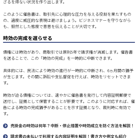
ざるを得ない状況を作り出します。
このように催告書は、取引先に心理的な圧力を与える役割を果たすもの
の、過度に威圧的な表現は避けましょう。ビジネスマナーを守りながら
も、毅然とした態度で意思を伝えることが大切です。
時効の完成を遅らせる
債権には時効があり、商取引では原則5年で請求権が消滅します。催告書
を送ることで、この「時効の完成」を一時的に中断できます。
具体的には、民法により時効の進行が一時的に中断され、6ヵ月間の猶予
が生じます。その間に訴訟や支払督促を行えば、時効をリセットできま
す。
時効が迫る債権については、速やかに催告書を発行して内容証明郵便で
送付し、証拠として保管することが肝要です。このように対応すれば、催
告による時効の完成猶予があることを示す証拠となり、裁判時に有効で
す。
売掛金の時効は何年？中断・停止措置や時効成立を防ぐ方法を解説！
請求書の未払いで利用する内容証明を解説！書き方や例文も紹介