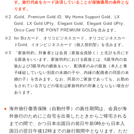
す。旅行代金をカード決済していることが保険適用の条件とな
ります。
※2
iGold、Premium Gold iD、My Home Support Gold、LX
Gold、LX Gold UPty、Elegant Gold、Elegant Gold UPty、
Orico Card THE POINT PREMIUM GOLDを含みます。
※2
for Bizカード、オリコビジネスカード、オリコビジネスカー
ドGold、イオンビジネスカード（個人契約型）を含みます。
※3
「家族特約」対象者とは会員（家族会員除く）と生計を共にす
る親族をいいます。家族特約における親族とは、6親等内の血
族および3親等内の姻族をいい、配偶者のみの親族（本人と養
子縁組していない別居の未婚の子や、内縁の配偶者の同居の未
婚の子）を含みます。なお、同居のご家族であっても、お勤め
をされている方などの場合は家族特約の対象とならない場合が
あります。
海外旅行傷害保険（自動付帯）の責任期間は、会員が海
外旅行のためにご自宅を出発したときからご帰宅される
までの間で、かつ日本出国日の前日午前0時から日本入
国日の翌日午後12時までの旅行期間中となります。ただ