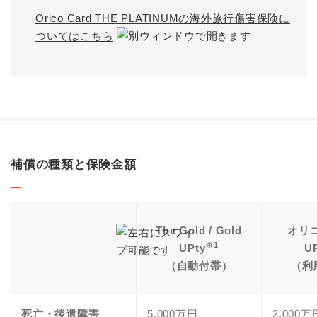
Orico Card THE PLATINUMの海外旅行傷害保険に
ついてはこちら
補償の種類と保険金額
The Gold / Gold
オリコ
※1
UPty
U
（自動付帯）
（利
死亡・後遺障害
5,000万円
2,000万