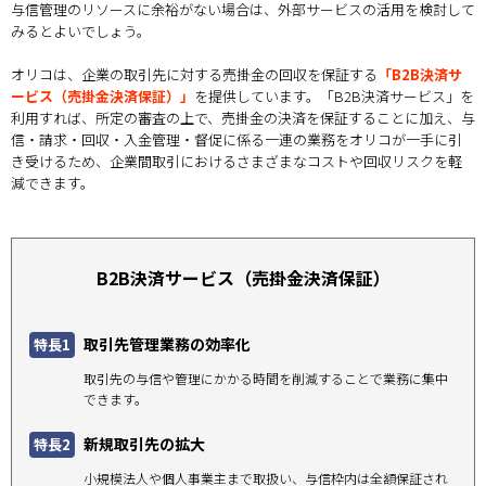
与信管理のリソースに余裕がない場合は、外部サービスの活用を検討して
みるとよいでしょう。
オリコは、企業の取引先に対する売掛金の回収を保証する
「B2B決済サ
ービス（売掛金決済保証）」
を提供しています。「B2B決済サービス」を
利用すれば、所定の審査の上で、売掛金の決済を保証することに加え、与
信・請求・回収・入金管理・督促に係る一連の業務をオリコが一手に引
き受けるため、企業間取引におけるさまざまなコストや回収リスクを軽
減できます。
B2B決済サービス（売掛金決済保証）
取引先管理業務の効率化
特長1
取引先の与信や管理にかかる時間を削減することで業務に集中
できます。
新規取引先の拡大
特長2
小規模法人や個人事業主まで取扱い、与信枠内は全額保証され