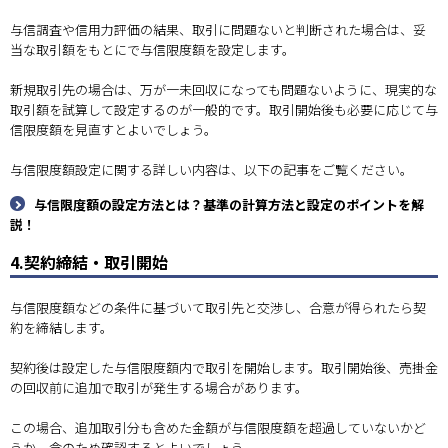
与信調査や信用力評価の結果、取引に問題ないと判断された場合は、妥
当な取引額をもとにで与信限度額を設定します。
新規取引先の場合は、万が一未回収になっても問題ないように、現実的な
取引額を試算して設定するのが一般的です。取引開始後も必要に応じて与
信限度額を見直すとよいでしょう。
与信限度額設定に関する詳しい内容は、以下の記事をご覧ください。
与信限度額の設定方法とは？基準の計算方法と設定のポイントを解
説！
4.契約締結・取引開始
与信限度額などの条件に基づいて取引先と交渉し、合意が得られたら契
約を締結します。
契約後は設定した与信限度額内で取引を開始します。取引開始後、売掛金
の回収前に追加で取引が発生する場合があります。
この場合、追加取引分も含めた金額が与信限度額を超過していないかど
うか、念のため確認するとよいでしょう。