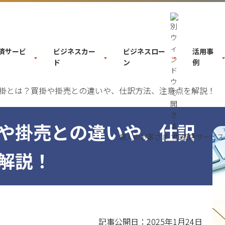
決済サービ
ビジネスカー
ビジネスロー
活用事
ド
ン
例
掛とは？買掛や掛売との違いや、仕訳方法、注意点を解説！
や掛売との違いや、仕訳
個人のお客さま
加盟店サービス
解説！
記事公開日：2025年1月24日