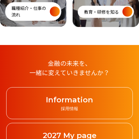
職種紹介・仕事の
教育・研修を知る
流れ
金融の未来を、
一緒に変えていきませんか？
Information
採用情報
2027 My page