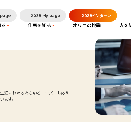
 page
2028 My page
2028
インターン
知る
仕事を知る
オリコの挑戦
人を
生涯にわたるあらゆるニーズにお応え
います。