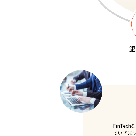
FinTe
ていきま