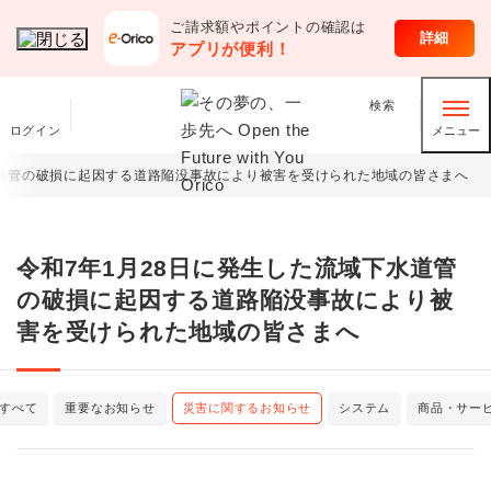
ご請求額やポイントの確認は
詳細
アプリが便利！
検索
ログイン
メニュー
水道管の破損に起因する道路陥没事故により被害を受けられた地域の皆さまへ
令和7年1月28日に発生した流域下水道管
の破損に起因する道路陥没事故により被
害を受けられた地域の皆さまへ
すべて
重要なお知らせ
災害に関するお知らせ
システム
商品・サー