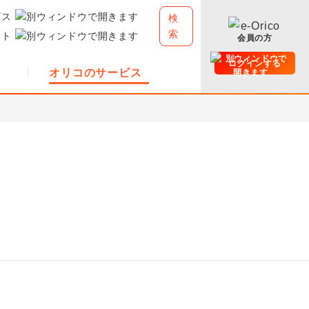
ビス
検
索
イト
会員の方
ログインする
オリコのサービス