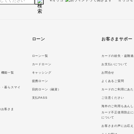
ローン
お客さまサポー
ローン一覧
カードの紛失・盗難連
カードローン
お支払いについて
・機能一覧
キャッシング
お問合せ
提携ローン
よくあるご質問
ト・暮らスマイ
目的ローン（融資）
カードのご利用にあた
支払PASS
ご注意ください
海外のご利用もあんし
のお客さま
カード不正使用防止に
について
お客さまの声にお応え