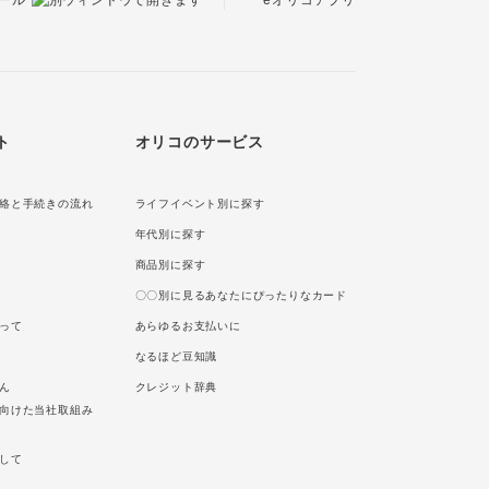
ト
オリコのサービス
絡と手続きの流れ
ライフイベント別に探す
年代別に探す
商品別に探す
〇〇別に見るあなたにぴったりなカード
って
あらゆるお支払いに
なるほど豆知識
ん
クレジット辞典
向けた当社取組み
して