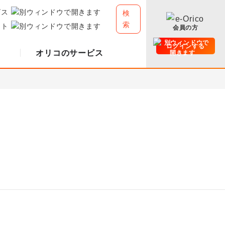
ビス
検
索
イト
会員の方
ログインする
オリコのサービス