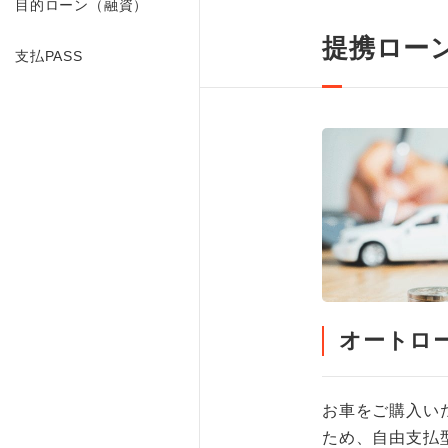
目的ローン（融資）
提携ロー
支払PASS
オートロ
お車をご購入い
ため、自由支払