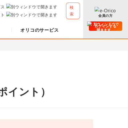
ビス
検
索
イト
会員の方
ログインする
オリコのサービス
ポイント）