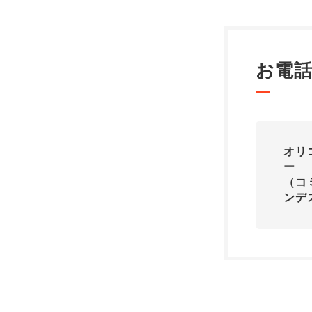
お電
オリ
ー
（コ
ンデ