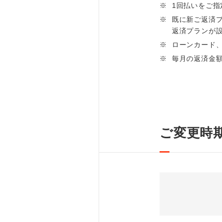
※
1回払いをご指
※
既に新ご返済プ
返済プランが
※
ローンカード
※
毎月の返済金
ご変更時