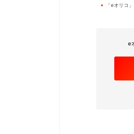
「eオリコ
e