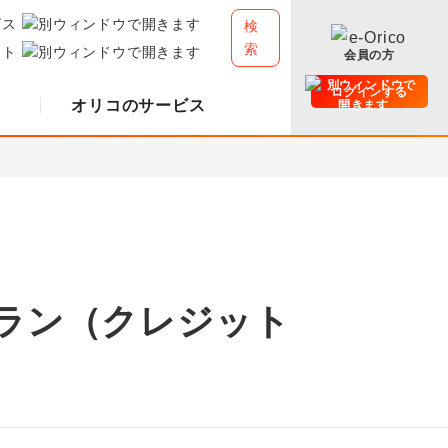
ビス
検
索
イト
会員の方
ログインする
オリコのサービス
ラン（クレジット