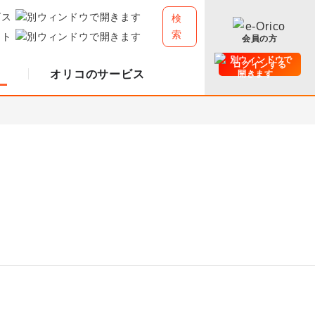
ビス
検
索
イト
会員の方
ログインする
オリコのサービス