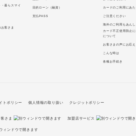
ト・暮らスマイ
目的ローン（融資）
カードのご利用にあた
支払PASS
ご注意ください
海外のご利用もあんし
のお客さま
カード不正使用防止に
について
お客さまの声にお応え
こんな時は
各種お手続き
イトポリシー
個人情報の取り扱い
クレジットポリシー
お客さま
加盟店サービス