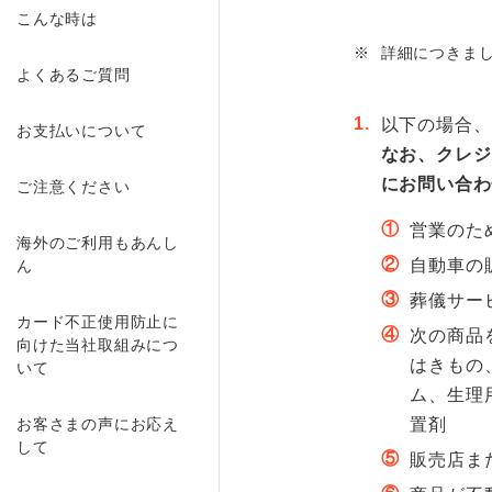
こんな時は
※
詳細につきま
よくあるご質問
1.
以下の場合、
お支払いについて
なお、クレジ
にお問い合わ
ご注意ください
①
営業のた
海外のご利用もあんし
②
自動車の
ん
③
葬儀サー
カード不正使用防止に
④
次の商品
向けた当社取組みにつ
はきもの
いて
ム、生理
お客さまの声にお応え
置剤
して
⑤
販売店ま