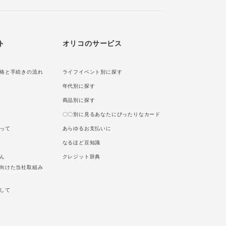
ト
オリコのサービス
絡と手続きの流れ
ライフイベント別に探す
年代別に探す
商品別に探す
〇〇別に見るあなたにぴったりなカード
って
あらゆるお支払いに
なるほど豆知識
ん
クレジット辞典
向けた当社取組み
して