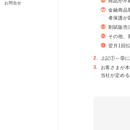
⑥
商品が不
お問合せ
⑦
金融商品
者保護が
⑧
割賦販売
⑨
その他、
⑩
翌月1回
2.
上記①～⑨に
3.
お客さまが本
当社が定める