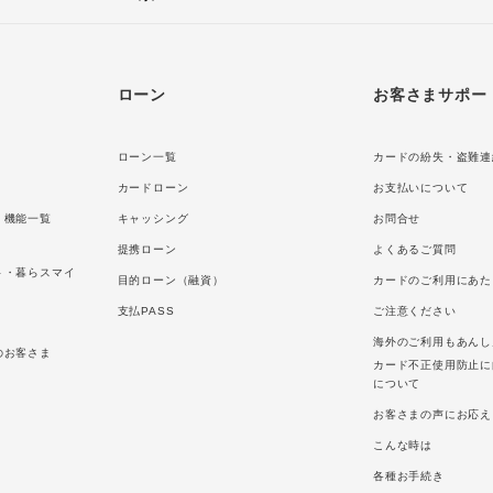
ローン
お客さまサポー
ローン一覧
カードの紛失・盗難連
カードローン
お支払いについて
・機能一覧
キャッシング
お問合せ
提携ローン
よくあるご質問
ト・暮らスマイ
目的ローン（融資）
カードのご利用にあた
支払PASS
ご注意ください
海外のご利用もあんし
のお客さま
カード不正使用防止に
について
お客さまの声にお応え
こんな時は
各種お手続き