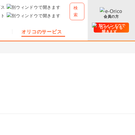
ビス
検
索
イト
会員の方
ログインする
オリコのサービス