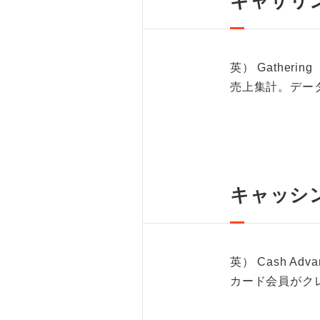
ギャザリ
英） Gathering
売上集計。デー
キャッシ
英） Cash Adva
カード会員がク