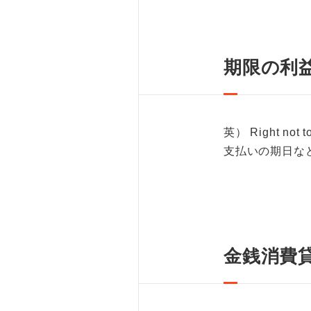
期限の利
英） Right not t
支払いの期日な
金銭消費