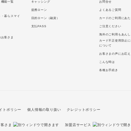
・機能一覧
キャッシング
お問合せ
提携ローン
よくあるご質問
ト・暮らスマイ
目的ローン（融資）
カードのご利用にあた
支払PASS
ご注意ください
海外のご利用もあんし
のお客さま
カード不正使用防止に
について
お客さまの声にお応え
こんな時は
各種お手続き
イトポリシー
個人情報の取り扱い
クレジットポリシー
お客さま
加盟店サービス