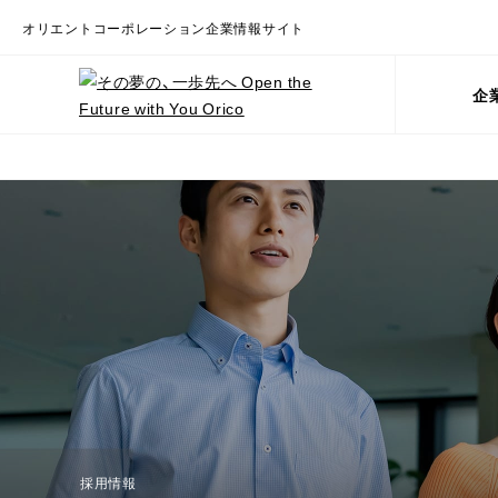
オリエントコーポレーション企業情報サイト
企
企業情報トップ
サステナビリティトップ
株主・投資家情報（IR）トップ
採用情報トップ
新卒採用情報
会社概要
IRライブラリ
ESG情
嘱
トップメッセージ
IRニュース
インターンシップ
Enviro
パ
トップメッセージ
沿革
統合報告書
理念等
本社組織
有価証券報告書・財
価値創造ストーリー
IRカレンダー
経験者採用情報
障
環境関
経営の基本方針
役員紹介
決算短信
制
サステナビリティ推進体制・マテリア
株主・投資家との対話状況
コーポレートガバナンス
本社アクセスマップ
決算説明資料
移行計
リティ・KPI
/リスクマネジメント
営業店案内
IRデータ集
気候変
/コンプライアンス
り組み
サステナビリティに関するガバナンス態勢
グループ会社案内
当社グ
マテリアリティ特定プロセス
数字でみるオリコ
負荷低
マテリアリティおよび特定の理由
事業を
サステナビリティ委員会
素化実
採用情報
サステナビリティKPI