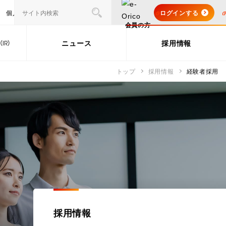
個人のお客さま
法人・個人事業主のお客さま
ログインする
加盟店サービス
会員の方
ニュース
採用情報
（IR）
トップ
採用情報
経験者採用
ョブリターン採用
情報
経営計画
社会貢献活動
扱いについて
nance（ガバナンス）
ESGデータ集
状況
中期経営計画
会
社外からの評価
個人投資家の皆さまへ
レート・ガバナンス
務のご案内
マネジメント
イニシアチブへの参画
電子公告
報
ライアンス
出張授業 オリコまなびキャ
信
る事業運営
ラバン
制システム
キュリティ・個人情報保
採用情報