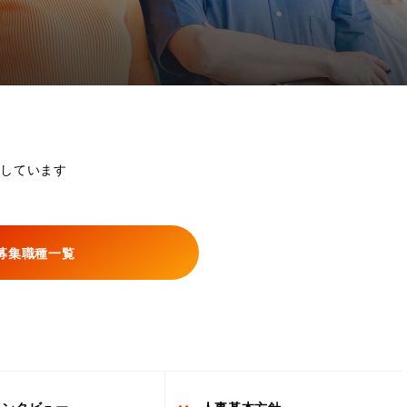
金融教育・産学官連携
コミュニティー投資
サステナビリティ・リンク・ファ
イナンス
防災減災・災害支援への取組
未来を創る 教育・啓発活動
をしています
募集職種一覧
インタビュー
人事基本方針