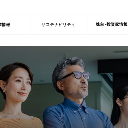
株主・投資家情報
業情報
サステナビリティ
報
託社員採用情報
成長戦略
財務・業績情報
オリコアルムナイネットワーク/ジ
事業概要
株式関連
nment（環境）
ートタイマー採用情報
Social（社会）
採用活動における個人情報の取り
Gover
中期経営計画
主要指標・計数推移
個品割賦事業
株式の
務データ・内部統制報告書
DX戦略
格付け情報
カード・融資事業
株主総
がい者採用情報
採用のお問い合わせ
連のガバナンス・推進体
人権の取り組み
コーポ
CXへの取組
セグメント別情報
銀行保証事業
株式事
人的資本経営・人財戦略
リスク
人財戦略、人的資本経営
決済・保証事業
株価情
画
従業員との約束
コンプ
海外事業
株主通
動・自然資本保全への取
インクルージョン&ダイバーシ
責任あ
ティ
内部統
ループ運営における環境
健康経営への取り組み
情報セ
減に向けて
お客さまエンゲージメント
護
通じた循環型社会・脱炭
サービス品質の向上
現への貢献
金融アクセス向上への貢献