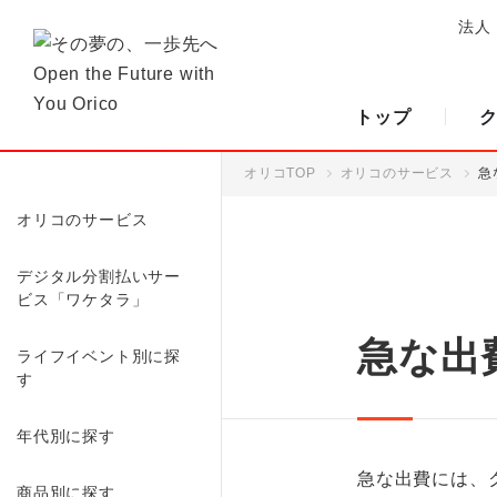
法人
トップ
オリコTOP
オリコのサービス
急
オリコのサービス
デジタル分割払いサー
ビス「ワケタラ」
急な出
ライフイベント別に探
す
年代別に探す
急な出費には、
商品別に探す