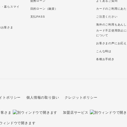
提携ローン
よくあるご質問
ト・暮らスマイ
目的ローン（融資）
カードのご利用にあた
支払PASS
ご注意ください
海外のご利用もあんし
のお客さま
カード不正使用防止に
について
お客さまの声にお応え
こんな時は
各種お手続き
イトポリシー
個人情報の取り扱い
クレジットポリシー
お客さま
加盟店サービス