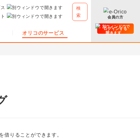
ビス
検
索
イト
会員の方
ログインする
オリコのサービス
グ
を借りることができます。