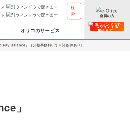
ビス
検
索
イト
会員の方
ログインする
オリコのサービス
 Pay Balance」（分割手数料0円 ※諸条件あり）
nce」