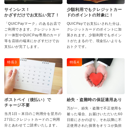
サインレス！
少額利用でも
クレジットカー
かざすだけでお支払い完了！
ドのポイントの対象に！
「QUICPayマーク」のあるお店で
QUICPayでお支払いされた分は、
ご利用できます。クレジットカー
クレジットカードのポイントに加
ド一体型やQUICPay専用のカード
算されます。少額利用でもポイン
等を店頭の端末にかざすだけでお
トがたまるので、現金払いよりも
支払いが完了します。
おトクです。
特長3
特長4
ポストペイ（後払い）で
紛失・盗難時の保証適用あり
チャージ不要
万が一、紛失・盗難で不正使用を
当月1日～末日のご利用分を翌月の
被った場合、お届けいただいた60
27日にクレジットカードのご利用
日前にさかのぼり、それ以降に不
分とあわせてご請求いたします。
正使用された損害をオリコが負担