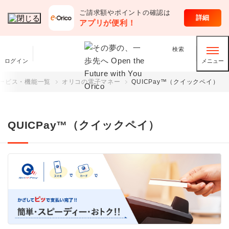
ご請求額やポイントの確認は
クレジットカード
詳細
アプリが便利！
検索
ログイン
メニュー
ービス・機能一覧
オリコの電子マネー
QUICPay™（クイックペイ）
QUICPay™（クイックペイ）