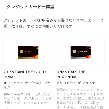
クレジットカード一体型
クレジットカードのお申込みが必要となります。カードは
受け取り後、すぐにご利用いただけます。
Orico Card THE GOLD
Orico Card THE
PRIME
PLATINUM
オリコカード ザ ゴールド プラ
オリコカード ザ プラチナ
イム
最強のパフォーマンス！オリコ
初年度年会費無料！充実したサ
カード史上最高のポイント還元
ービスとiD・QUICPay・タッチ
率！常時1.0％以上、誕生月の還
決済を搭載したゴールドカー
元率は2.0％。iD・QUICPay・
ド。
タッチ決済と、非接触決済に幅