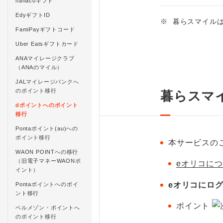
nanacoギフト
EdyギフトID
※
暮らスマイル
FamiPayギフトコード
Uber Eatsギフトカード
ANAマイレージクラブ
（ANAのマイル）
JALマイレージバンクへ
のポイント移行
暮らスマ
dポイントへのポイント
移行
Pontaポイント(au)への
ポイント移行
本サービスの
WAON POINTへの移行
（旧電子マネーWAONポ
eオリコに
イント）
eオリコにロ
Pontaポイントへのポイ
ント移行
ポイント
ベルメゾン・ポイントへ
のポイント移行