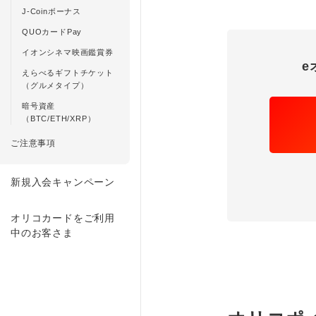
J-Coinボーナス
QUOカードPay
イオンシネマ映画鑑賞券
e
えらべるギフトチケット
（グルメタイプ）
暗号資産
（BTC/ETH/XRP）
ご注意事項
新規入会キャンペーン
オリコカードをご利用
中のお客さま