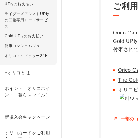
ご利
UPtyのお支払い
ライダーズアシストUPty
の二輪専用ロードサービ
ス
Orico Ca
Gold UPtyのお支払い
Gold U
健康コンシェルジュ
付帯され
オリコマイドクター24H
Orico 
eオリコとは
The G
ポイント（オリコポイ
オリコビ
ント・暮らスマイル）
新規入会キャンペーン
※
一部のゴ
オリコカードをご利用