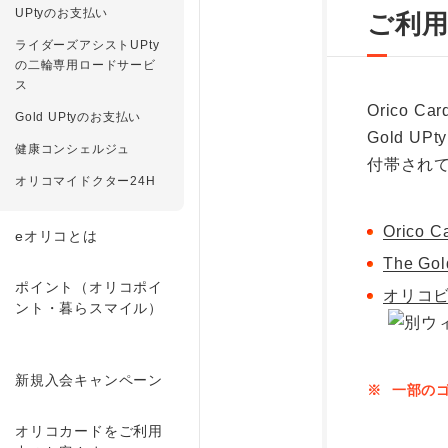
UPtyのお支払い
ご利
ライダーズアシストUPty
の二輪専用ロードサービ
ス
Orico Ca
Gold UPtyのお支払い
Gold U
健康コンシェルジュ
付帯され
オリコマイドクター24H
Orico 
eオリコとは
The G
ポイント（オリコポイ
オリコビ
ント・暮らスマイル）
新規入会キャンペーン
※
一部のゴ
オリコカードをご利用