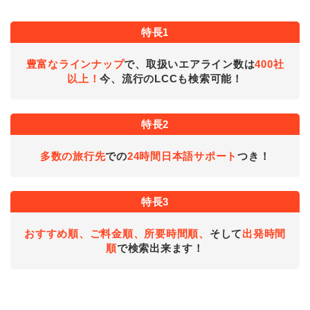
特長1
豊富なラインナップ
で、取扱いエアライン数は
400社
以上！
今、流行のLCCも検索可能！
特長2
多数の旅行先
での
24時間日本語サポート
つき！
特長3
おすすめ順、ご料金順、所要時間順、
そして
出発時間
順
で検索出来ます！