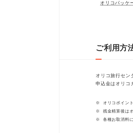
オリコパッケ
ご利用方
オリコ旅行セン
申込金はオリコ
※
オリコポイン
※
残金精算後は
※
各種お取消料