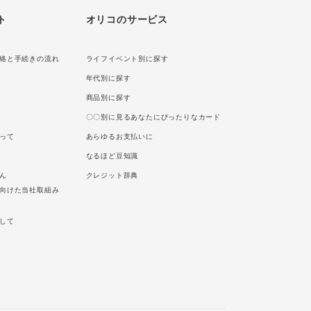
ト
オリコのサービス
絡と手続きの流れ
ライフイベント別に探す
年代別に探す
商品別に探す
〇〇別に見るあなたにぴったりなカード
って
あらゆるお支払いに
なるほど豆知識
ん
クレジット辞典
向けた当社取組み
して