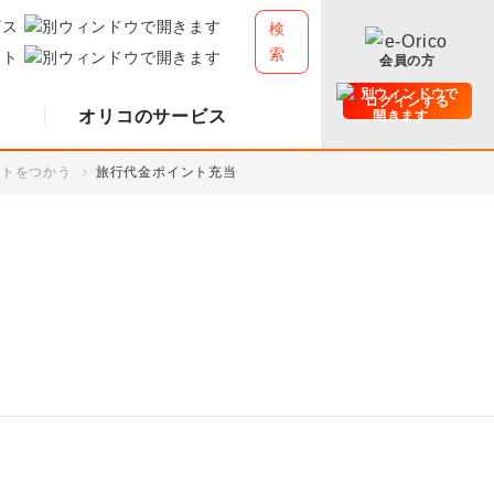
ビス
検
索
イト
会員の方
ログインする
オリコのサービス
ントをつかう
旅行代金ポイント充当