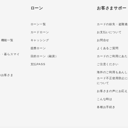
ローン
お客さまサポー
ローン一覧
カードの紛失・盗難連
カードローン
お支払いについて
・機能一覧
キャッシング
お問合せ
提携ローン
よくあるご質問
ト・暮らスマイ
目的ローン（融資）
カードのご利用にあた
支払PASS
ご注意ください
海外のご利用もあんし
のお客さま
カード不正使用防止に
について
お客さまの声にお応え
こんな時は
各種お手続き