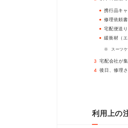
携行品キ
修理依頼書
宅配便送
緩衝材（
※
スーツ
宅配会社が
後日、修理
利用上の