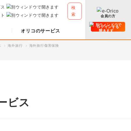
ビス
検
索
イト
会員の方
ログインする
オリコのサービス
ス
海外旅行
海外旅行傷害保険
ービス