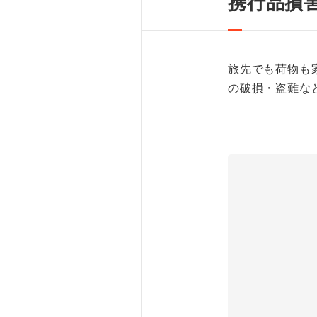
携行品損
旅先でも荷物も
の破損・盗難な