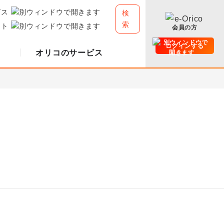
ビス
検
索
イト
会員の方
ログインする
オリコのサービス