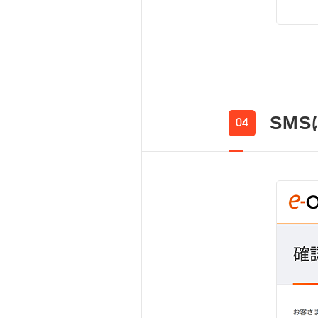
SM
04