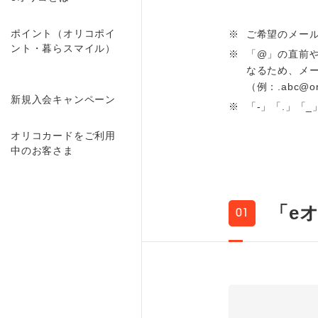
ポイント（オリコポイ
※
ご希望のメー
ント・暮らスマイル）
※
「@」の直前や
なるため、メ
（例：.abc@oric
新規入会キャンペーン
※
「-」「.」「
オリコカードをご利用
中のお客さま
「e
01