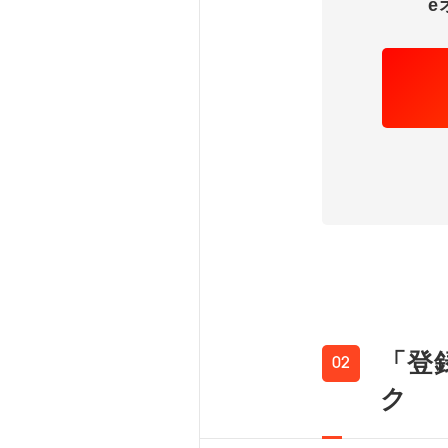
e
「登
02
ク