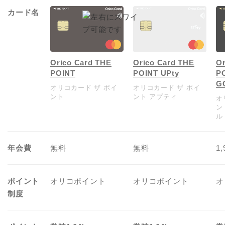
カード名
Orico Card THE
Orico Card THE
Or
POINT
POINT UPty
P
G
オリコカード ザ ポイ
オリコカード ザ ポイ
ント
ント アプティ
オ
ン
ル
年会費
無料
無料
1
ポイント
オリコポイント
オリコポイント
オ
制度