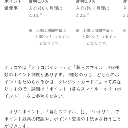
ポイント
常時1.0％
常時1.0％
常
還元率
入会後6ヵ月間は
入会後6ヵ月間は
入
※
※
2.0％
2.0％
2
※
上限は期間中最大
※
上限は期間中最大
※
5,000オリコポイン
5,000オリコポイン
トとなります。
トとなります。
オリコでは「オリコポイント」と「暮らスマイル」の2種
類のポイント制度があります。2種類のうち、どちらのポ
イントをためられるかは、クレジットカードによって異な
りますので、詳細は「
ポイント（暮らスマイル・オリコポ
イント）
」をご参照ください。
「オリコポイント」「暮らスマイル」は、「eオリコ」で
ポイント残高の確認や、ポイント交換の手続きを行うこと
ができます。