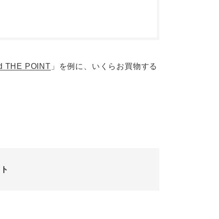
rd THE POINT
」を例に、いくらお買物する
ント
ト