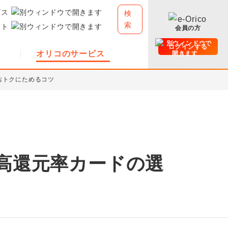
ビス
検
索
イト
会員の方
ログインする
オリコのサービス
おトクにためるコツ
高還元率カードの選