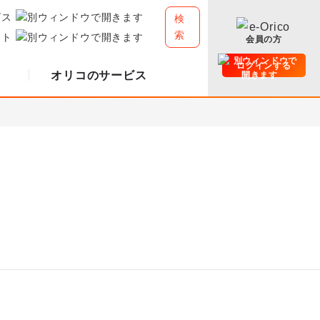
ビス
検
索
イト
会員の方
ログインする
オリコのサービス