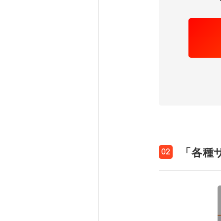
「各種
02