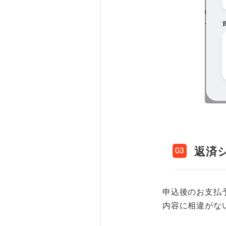
返済
03
申込後のお支払
内容に相違がな