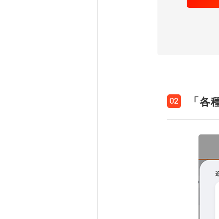
「各
02