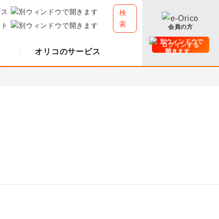
ビス
検
索
イト
会員の方
ログインする
オリコのサービス