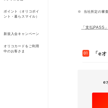
ポイント（オリコポイ
※
当社所定の審
ント・暮らスマイル）
「支払PASS
新規入会キャンペーン
オリコカードをご利用
中のお客さま
「e
01
e