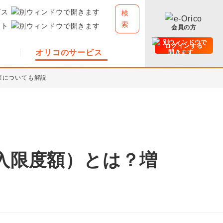
ビス
検
索
イト
会員の方
ログインする
オリコのサービス
査についても解説
入限度額）とは？増