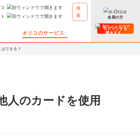
ビス
検
索
イト
会員の方
ログインする
オリコのサービス
とはできる？
他人のカードを使用